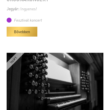
Jegyár:
Ingyenes!
Fesztivál koncert
Bővebben