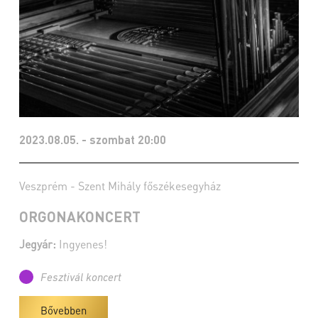
2023.08.05. - szombat 20:00
Veszprém - Szent Mihály főszékesegyház
ORGONAKONCERT
Jegyár:
Ingyenes!
Fesztivál koncert
Bővebben