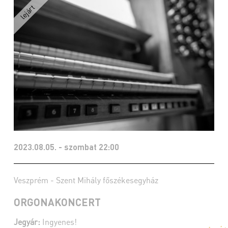
2023.08.05. - szombat 22:00
Veszprém - Szent Mihály főszékesegyház
ORGONAKONCERT
Jegyár:
Ingyenes!