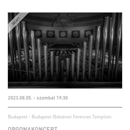
2023.08.05. - szombat 19:30
Budapest - Budapest-Belvárosi Ferences Templom
ORGONAKONCERT