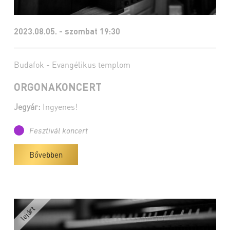
2023.08.05. - szombat 19:30
Budafok - Evangélikus templom
ORGONAKONCERT
Jegyár:
Ingyenes!
Fesztivál koncert
Bővebben