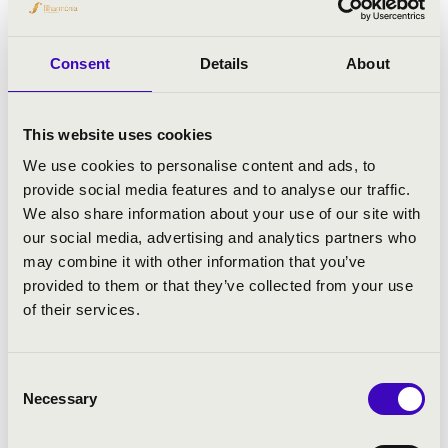
Consent
Details
About
2023.08.05. - szombat 20:00
This website uses cookies
We use cookies to personalise content and ads, to
provide social media features and to analyse our traffic.
Békéscsaba - Páduai Szent Antal - társszékesegyház
We also share information about your use of our site with
ZENÉS ORGONABEMUTATÓ
our social media, advertising and analytics partners who
may combine it with other information that you’ve
Jegyár:
Ingyenes!
provided to them or that they’ve collected from your use
of their services.
Fesztivál koncert
Bővebben
Consent
Necessary
Selection