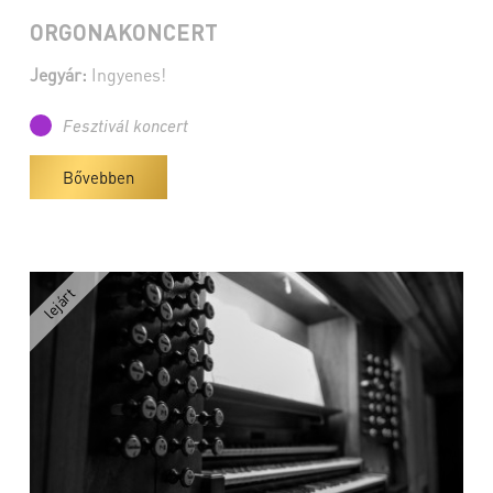
ORGONAKONCERT
Jegyár:
Ingyenes!
Fesztivál koncert
Bővebben