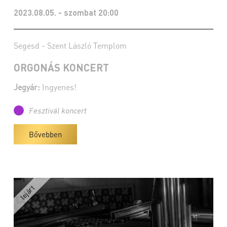
2023.08.05. - szombat 20:00
Segesd - Szent László Templom
ORGONÁS KONCERT
Jegyár:
Ingyenes!
Fesztivál koncert
Bővebben