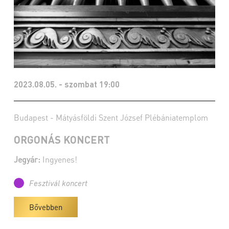
2023.08.05. - szombat 19:00
Budapest - Mátyásföldi Szent József Plébániatemplom
ORGONÁS KONCERT
Jegyár:
Ingyenes!
Fesztivál koncert
Bővebben