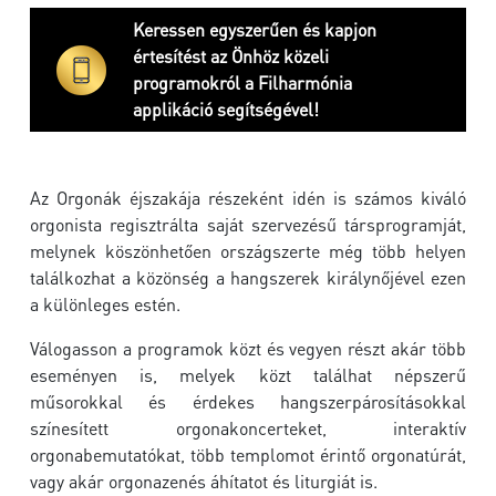
Keressen egyszerűen és kapjon
értesítést az Önhöz közeli
programokról a Filharmónia
applikáció segítségével!
Az Orgonák éjszakája részeként idén is számos kiváló
orgonista regisztrálta saját szervezésű társprogramját,
melynek köszönhetően országszerte még több helyen
találkozhat a közönség a hangszerek királynőjével ezen
a különleges estén.
Válogasson a programok közt és vegyen részt akár több
eseményen is, melyek közt találhat népszerű
műsorokkal és érdekes hangszerpárosításokkal
színesített orgonakoncerteket, interaktív
orgonabemutatókat, több templomot érintő orgonatúrát,
vagy akár orgonazenés áhítatot és liturgiát is.