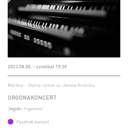
2023.08.05. - szombat 19:30
Maribor - Stolna cerkev sv. Janeza Krstnika
ORGONAKONCERT
Jegyár:
Ingyenes!
Fesztivál koncert