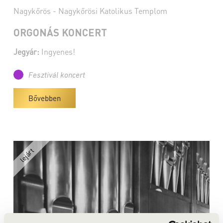
Nagykőrös - Nagykőrösi Katolikus Templom
ORGONÁS KONCERT
Jegyár:
Ingyenes!
Fesztivál koncert
Bővebben