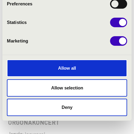
Preferences
Statistics
Marketing
Allow all
Allow selection
2023.08.05. - szombat 20:00
Deny
Zirc - Ciszterci Apátság
ORGONAKONCERT
Jegyár:
Ingyenes!