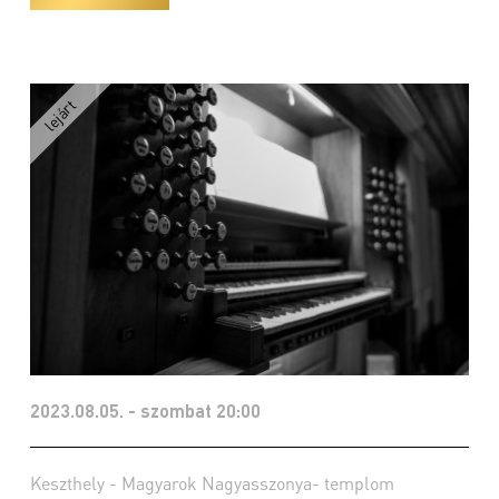
2023.08.05. - szombat 20:00
Keszthely - Magyarok Nagyasszonya- templom