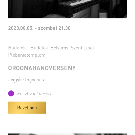
2023.08.05. - szombat 21:30
Budafok - Budafok-Belvárosi Szent Lipót
Plébániatemplom
ORGONAHANGVERSENY
Jegyár:
Ingyenes!
Fesztivál koncert
Bővebben