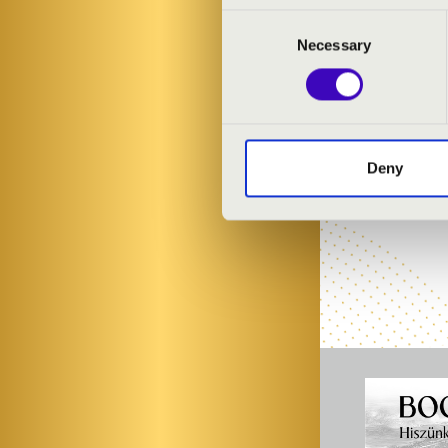
KRISZTA K
Consent
ISTVÁN K
Necessary
Selection
Bérlet:
Palota
Jegyár:
5 900 
Nyári pro
Deny
Jegyvásárlá