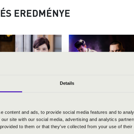
ÉS EREDMÉNYE
Details
 péntek 20:00
2026.08.26. - szerda 20:00
e content and ads, to provide social media features and to analy
 our site with our social media, advertising and analytics partn
entháromság tér
Szeged - Püspöki Székház udv
 provided to them or that they’ve collected from your use of their