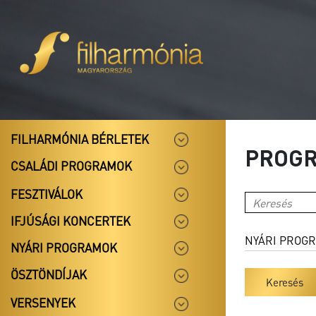
FILHARMÓNIA BÉRLETEK
PROG
CSALÁDI PROGRAMOK
FESZTIVÁLOK
IFJÚSÁGI KONCERTEK
NYÁRI PROGRAMOK
ÖSZTÖNDÍJAK
Keresés
VERSENYEK