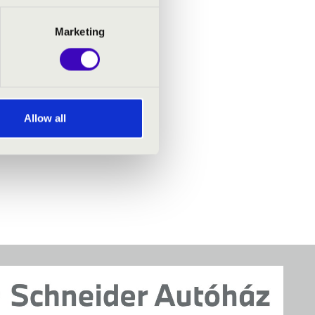
Marketing
- Szeged
Allow all
en