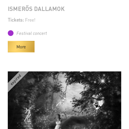
ISMERŐS DALLAMOK
Tickets:
Free!
Festival concert
More