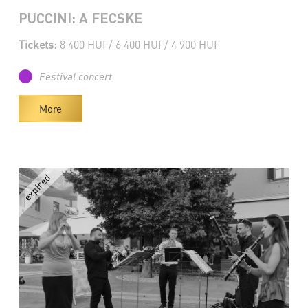
PUCCINI: A FECSKE
Tickets:
8 400 HUF/ 6 400 HUF/ 4 900 HUF
Festival concert
More