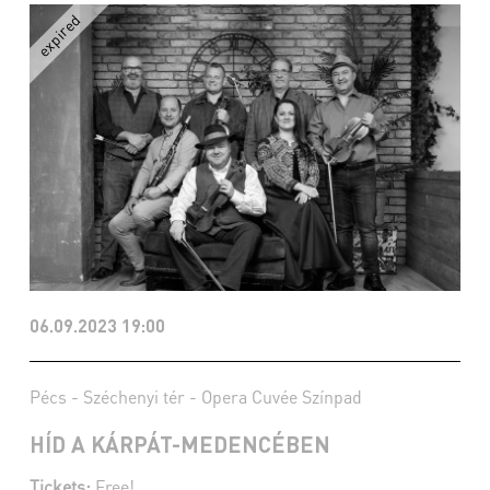
06.09.2023 19:00
Pécs - Széchenyi tér - Opera Cuvée Színpad
HÍD A KÁRPÁT-MEDENCÉBEN
Tickets:
Free!