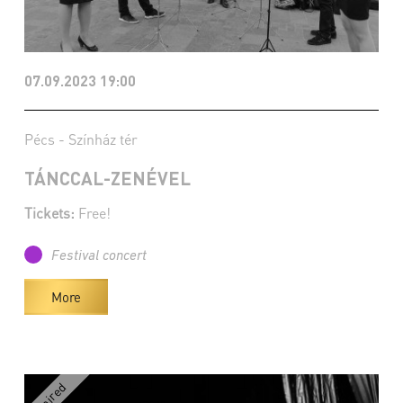
07.09.2023 19:00
Pécs - Színház tér
TÁNCCAL-ZENÉVEL
Tickets:
Free!
Festival concert
More