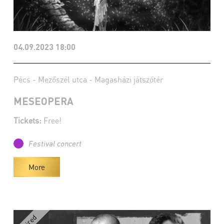
04.09.2023 18:00
Pécs - Mezőszél utca - Magasházi játszótér
MESEOPERA
Tickets:
Free!
Festival concert
More