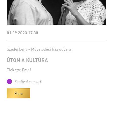
01.09.2023 17:30
Szederkény - Művelődési ház udvara
ÚTON A KULTÚRA
Tickets:
Free!
Festival concert
More