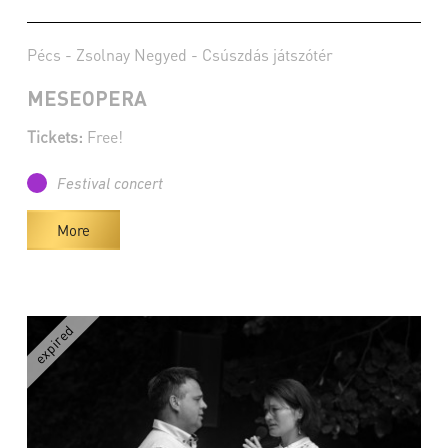
Pécs - Zsolnay Negyed - Csúszdás játszótér
MESEOPERA
Tickets:
Free!
Festival concert
More