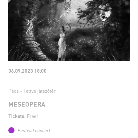
06.09.2023 18:00
Pécs - Tettye játszótér
MESEOPERA
Tickets:
Free!
Festival concert