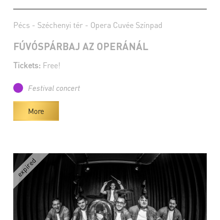
Pécs - Széchenyi tér - Opera Cuvée Színpad
FÚVÓSPÁRBAJ AZ OPERÁNÁL
Tickets:
Free!
Festival concert
More