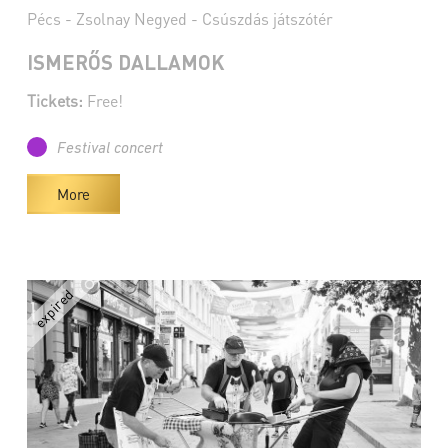
Pécs - Zsolnay Negyed - Csúszdás játszótér
ISMERŐS DALLAMOK
Tickets:
Free!
Festival concert
More