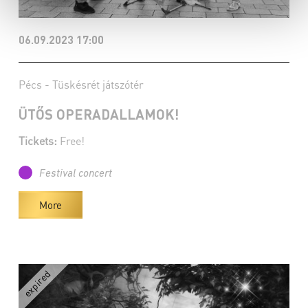
06.09.2023 17:00
Pécs - Tüskésrét játszótér
ÜTŐS OPERADALLAMOK!
Tickets:
Free!
Festival concert
More