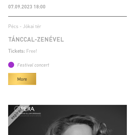
07.09.2023 18:00
Pécs - Jókai tér
TÁNCCAL-ZENÉVEL
Tickets:
Free!
Festival concert
More