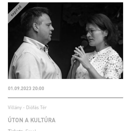
01.09.2023 20:00
Villány - Diófás Tér
ÚTON A KULTÚRA