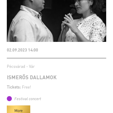
02.09.2023 14:00
Pécsvárad - Vár
ISMERŐS DALLAMOK
Tickets:
Free!
Festival concert
More