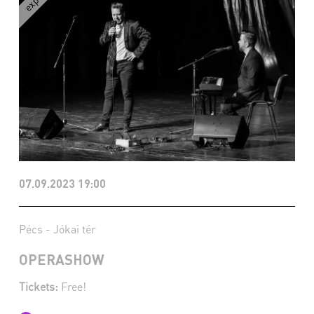
07.09.2023 19:00
Pécs - Jókai tér
OPERASHOW
Tickets:
Free!