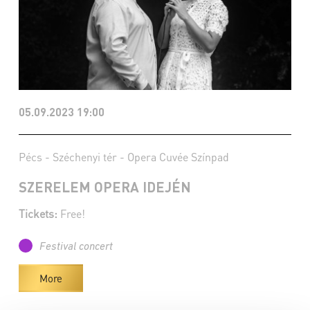
05.09.2023 19:00
Pécs - Széchenyi tér - Opera Cuvée Színpad
SZERELEM OPERA IDEJÉN
Tickets:
Free!
Festival concert
More