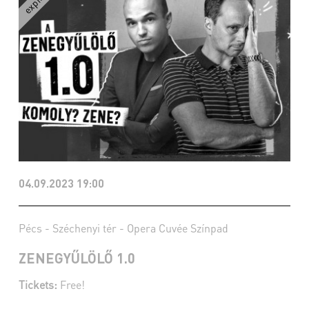
04.09.2023 19:00
Pécs - Széchenyi tér - Opera Cuvée Színpad
ZENEGYŰLÖLŐ 1.0
Tickets:
Free!