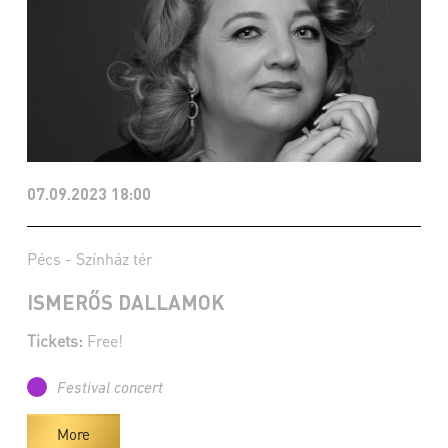
07.09.2023 18:00
Pécs - Színház tér
ISMERŐS DALLAMOK
Tickets:
Free!
Festival concert
More