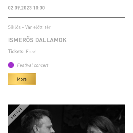
02.09.2023 10:00
Siklós - Vár előtti tér
ISMERŐS DALLAMOK
Tickets:
Free!
Festival concert
More