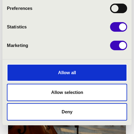
KURTÁG-TÖREDÉKEK
Preferences
Jegyár:
Ingyenes!
Statistics
Bővebben
Marketing
Allow all
Allow selection
Deny