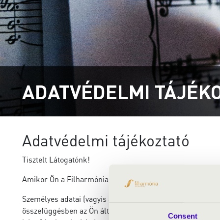
ADATVÉDELMI TÁJÉK
Adatvédelmi tájékoztató
Tisztelt Látogatónk!
Amikor Ön a Filharmónia Magyarország Nonprofit Kft. (tov
Személyes adatai (vagyis azok az adatok, amelyek az Ön s
összefüggésben az Ön által használt számítógéppel, böng
Consent