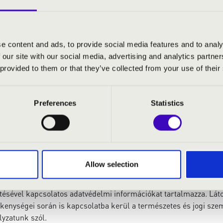
egadhatja nevét, elérhetőségét vagy más adatait, ha a honlap 
tályos jogszabályok honlapokra vonatkozó tartalmi és formai kö
e content and ads, to provide social media features and to analy
inak igénybevételéhez szükséges mértékben, illetve az Ön rende
 our site with our social media, advertising and analytics partn
 provided to them or that they’ve collected from your use of their
 összefüggő adatok védelme érdekében az informatikai rendszer
Preferences
Statistics
üggésben kerülnek kezelésünkbe, a Filharmónia nem adja tovább
kapcsolatosan az internetes szervert fizikailag üzemeltetőnél kel
függésben – kezelt adataihoz kizárólag saját munkatársaink, vala
 igénybe vett szolgáltatás teljesítéséhez, kérdésének, észrevéte
Allow selection
yét, kapcsolatfelvételi oldalunk űrlapját, illetve a
adatvedelem
ítésével kapcsolatos adatvédelmi információkat tartalmazza. Lát
enységei során is kapcsolatba kerül a természetes és jogi szem
lyzatunk szól.