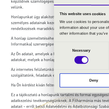
képződnek számítógépes rendszerünkben, másfelől Ön is m
velünk.
This website uses cookies
Honlapunkat úgy alakítottuk ki, hogy az megfeleljen a ha
We use cookies to personalis
személyes adatainak kezelése csak a honlap szolgáltatása
information about your use of
rendelkezések maradéktalan betartásával történjen.
other information that you’ve
A honlap üzemeltetéséhez a Filharmónia tevékenységével
Informatika) szervergépeit vesszük igénybe.
Consent
Necessary
Selection
Az Ön adatait, amelyek a honlapunk látogatásával összef
adatokat, melyek a honlap látogatottsági statisztikájával 
Az internetes felületünkön – a honlap látogatásával össze
szolgáltatónk, feladatuk ellátásához, illetve az Ön által
Deny
Ha Ön kérdést kíván feltenni vagy megosztja velünk vélemén
Ez a tájékoztató a honlapunk tartalmi és formai egységes
adatkezelési tevékenységünknek. A Filharmónia más tevék
adatait – erről belső Adatvédelmi és Adatbiztonsági Szabá