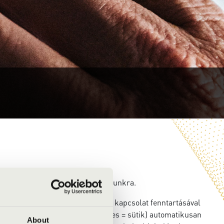
 személyes adatait is átadja számunkra.
ésünkbe: egyfelől az internetes kapcsolat fenntartásával
solatos technikai adatok (cookies = sütik) automatikusan
About