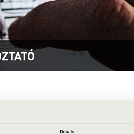
OZTATÓ
ábbiakban Filharmónia) internetes honlapját látogatja, eközben
zemélyével kapcsolatba hozhatók) két módon kerülhetnek a kezel
észőprogrammal, internetes címmel, a látogatott oldalakkal kapc
Details