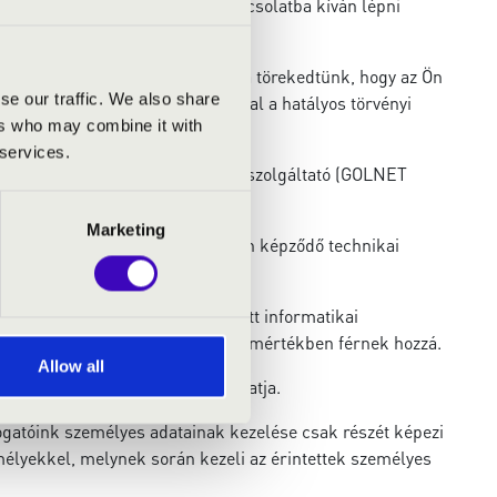
használata során személyes kapcsolatba kíván lépni
vetelményeinek. Ennek során arra törekedtünk, hogy az Ön
se our traffic. We also share
lkezésének megfelelően, egyúttal a hatályos törvényi
ers who may combine it with
 services.
ünktől teljesen független külső szolgáltató (GOLNET
Marketing
, kivéve azokat az automatikusan képződő technikai
etkeznek.
mint a megbízott, fent hivatkozott informatikai
lének megválaszolásához szükséges mértékben férnek hozzá.
Allow all
@filharmonia.hu
címet használhatja.
ogatóink személyes adatainak kezelése csak részét képezi
élyekkel, melynek során kezeli az érintettek személyes