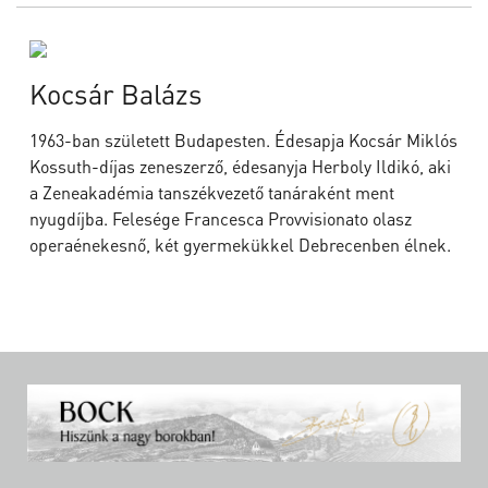
Kocsár Balázs
1963-ban született Budapesten. Édesapja Kocsár Miklós
Kossuth-díjas zeneszerző, édesanyja Herboly Ildikó, aki
a Zeneakadémia tanszékvezető tanáraként ment
nyugdíjba. Felesége Francesca Provvisionato olasz
operaénekesnő, két gyermekükkel Debrecenben élnek.