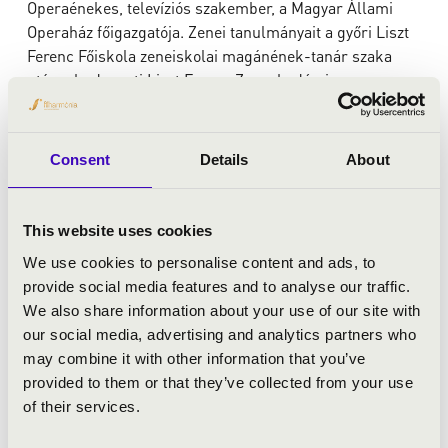
Operaénekes, televíziós szakember, a Magyar Állami
Operaház főigazgatója. Zenei tanulmányait a győri Liszt
Ferenc Főiskola zeneiskolai magánének-tanár szaka
után a budapesti Liszt Ferenc Zeneakadémia
operaénekes szakán folytatta.
Consent
Details
About
This website uses cookies
Berkes Kálmán
We use cookies to personalise content and ads, to
provide social media features and to analyse our traffic.
Berkes Kálmán a budapesti Liszt Ferenc Zeneművészeti
We also share information about your use of our site with
Főiskolán szerzett klarinétművész diplomát. Tanárai
our social media, advertising and analytics partners who
Kovács Béla, Kurtág György, Mihály András, Simon
may combine it with other information that you’ve
Albert, Sándor Frigyes. Vezénylést Ferencsik Jánostól és
provided to them or that they’ve collected from your use
Giuseppe Patanétól tanult. 1972-ben megnyerte a genfi
of their services.
Nemzetközi Verseny ezüstérmét, 1974-ben (Belgrád) és