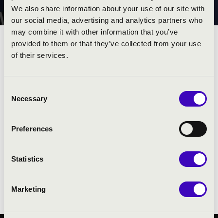
ÖSZTÖNDÍJ
We also share information about your use of our site with
our social media, advertising and analytics partners who
may combine it with other information that you’ve
provided to them or that they’ve collected from your use
KODÁLY ZOLTÁN ZENEI
of their services.
ALKOTÓI ÖSZTÖNDÍJ
Consent
Necessary
Az 1984-ben létrehozott Kodály Zoltán zenei alkotói
Selection
ösztöndíj célja, hogy segítse a 35 év alatti zeneszerzők és
zenetudósok pályakezdését, és kedvező feltételeket
Preferences
teremtsen a magas színvonalú alkotótevékenységhez.
A 2026-os ösztöndíj részleteiről itt tájékozódhat:
Kodály
Statistics
Zoltán zenei alkotói ösztöndíj
Marketing