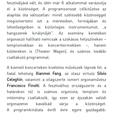
fesztiváljává vált, és idén már 8. alkalommal varázsolja
el a közönséget. A programsorozat célkitűzése az
alapítás óta változatlan: minél szélesebb közönséggel
megismertetni ezt a méreteiben, formájában és
lehetőségeiben is különleges instrumentumot, „a
hangszerek királynőjét”. Az esemény keretében
orgonaszó hallható nemcsak a szokásos helyszíneken –
templomokban és koncerttermekben –, hanem
köztereken is (Theater Wagen), és számos további
csatlakozó programmal.
A kiemelt koncerteken kivételes művészek lépnek fel: a
fiatal tehetség
Xianmei Fang
, az olasz virtuóz
Silvio
Celeghin
, valamint a világszerte ismert orgonaművész
Francesco Finotti
. A fesztiválhoz országszerte és a
határokon túl is számos orgonista, templom és
intézmény csatlakozik, így ezen az éjszakán valódi
orgonazenei kavalkád várja a közönséget.
A programkínálata évről évre egyre gazdagabb: