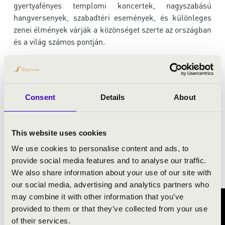
gyertyafényes templomi koncertek, nagyszabású
hangversenyek, szabadtéri események, és különleges
zenei élmények várják a közönséget szerte az országban
és a világ számos pontján.
Böngéssze át a programokat, és találja meg az Önhöz
legközelebb álló koncertet, a legizgalmasabb zenei
élményt! A programok menüpontban minden fontos
információt megtalál a fellépőkről, a helyszínekről és az
Consent
Details
About
időpontokról.
📅
Csatlakozzon hozzánk május 23-án, és élje át az
This website uses cookies
orgona páratlan világát!
We use cookies to personalise content and ads, to
provide social media features and to analyse our traffic.
Aftermovie az elmúlt 5 évből
We also share information about your use of our site with
our social media, advertising and analytics partners who
may combine it with other information that you’ve
provided to them or that they’ve collected from your use
of their services.