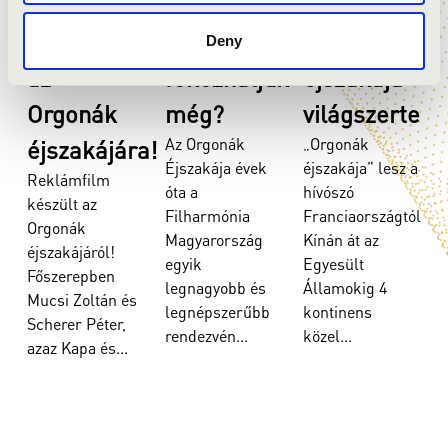
Reklámfilm
Hová
Orgonák
Deny
az
fokozhatjuk
éjszakája
Orgonák
még?
világszerte
Az Orgonák
„Orgonák
éjszakájára!
Éjszakája évek
éjszakája” lesz a
Reklámfilm
óta a
hívószó
készült az
Filharmónia
Franciaországtól
Orgonák
Magyarország
Kínán át az
éjszakájáról!
egyik
Egyesült
r
Főszerepben
legnagyobb és
Államokig 4
Mucsi Zoltán és
legnépszerűbb
kontinens
Scherer Péter,
rendezvén...
közel...
r
azaz Kapa és...
t