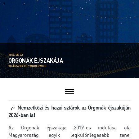
2026.05.23
ORGONÁK ÉJSZAKÁJA
VILÁGSZERTE / WORLDWIDE
🎶
Nemzetközi és hazai sztárok az Orgonák éjszakáján
2026-ban is!
Az Orgonák éjszakája 2019-es indulása óta
Magyarország egyik legkülönlegesebb zenei