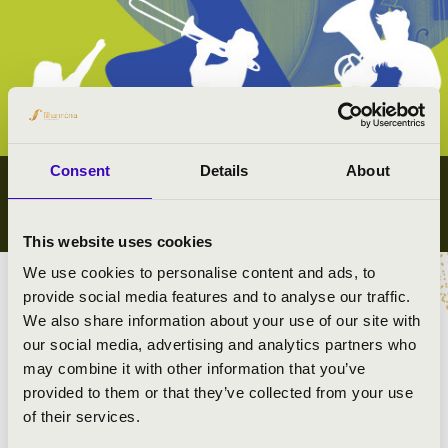
Consent
Details
About
IFJÚSÁGI KONCERTEK
ZALA VÁRMEGYE
This website uses cookies
We use cookies to personalise content and ads, to
provide social media features and to analyse our traffic.
Megyei koncert lista
We also share information about your use of our site with
Összes ifjúsági koncert
our social media, advertising and analytics partners who
may combine it with other information that you’ve
#zeneóra ifjúsági kiajánló I.
provided to them or that they’ve collected from your use
of their services.
#zeneóra ifjúsági kiajánló II.