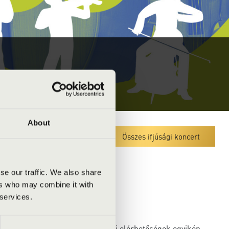
About
Megyei koncert lista
Összes ifjúsági koncert
se our traffic. We also share
ers who may combine it with
 services.
a kulturális szervezőhöz az alábbi elérhetőségek egyikén.