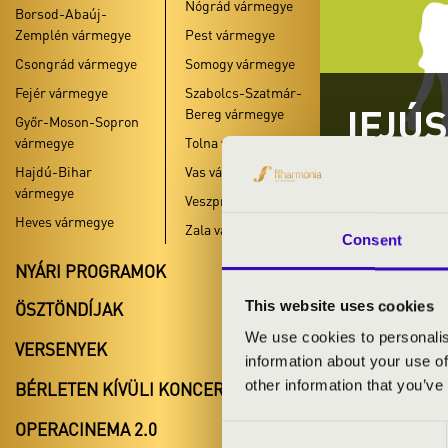
Nógrád vármegye
Borsod-Abaúj-
Zemplén vármegye
Pest vármegye
Csongrád vármegye
Somogy vármegye
Fejér vármegye
Szabolcs-Szatmár-
IFJÚ
Bereg vármegye
Győr-Moson-Sopron
vármegye
Tolna vármegye
TOLNA VÁ
Hajdú-Bihar
Vas vármegye
vármegye
Veszprém vármegye
Heves vármegye
Zala vármegye
Consent
NYÁRI PROGRAMOK
This website uses cookies
ÖSZTÖNDÍJAK
#zeneóra ifj
We use cookies to personalis
VERSENYEK
#zeneóra ifj
information about your use of
other information that you’ve
BÉRLETEN KÍVÜLI KONCERTEK
#zeneóra ifjú
OPERACINEMA 2.0
Consent
A bérlet- és j