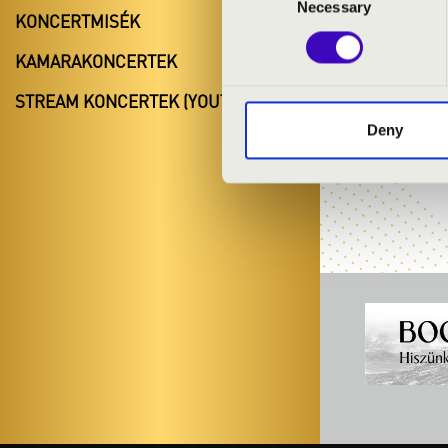
Necessary
Selection
KONCERTMISÉK
Bognár Lilla 
KAMARAKONCERTEK
+36 30 870 150
lilla.rebeka.
STREAM KONCERTEK (YOUTUBE)
Deny
A műsor-, időpont