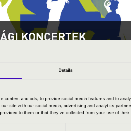
SÁGI KONCERTEK
RMEGYE
Details
úsági kiajánló I.
e content and ads, to provide social media features and to analy
úsági kiajánló II.
 our site with our social media, advertising and analytics partn
 provided to them or that they’ve collected from your use of their
sági kiajánló III.
egyárakkal kapcsolatos további információkért kérjük, forduljon 