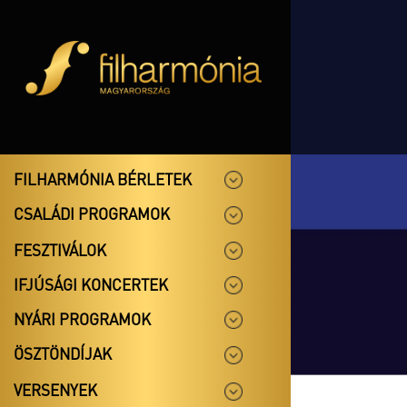
FILHARMÓNIA BÉRLETEK
CSALÁDI PROGRAMOK
FESZTIVÁLOK
IFJÚSÁGI KONCERTEK
NYÁRI PROGRAMOK
ÖSZTÖNDÍJAK
VERSENYEK