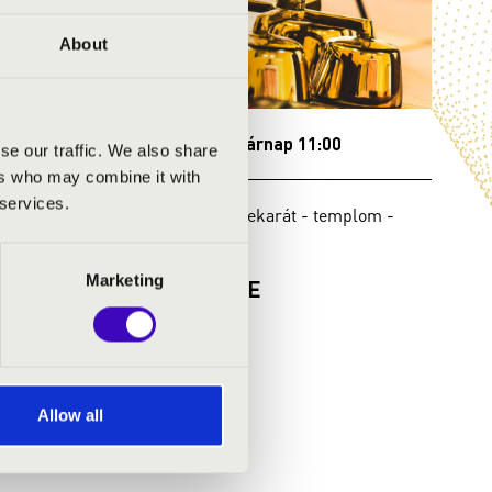
About
2026.09.20. - vasárnap 11:00
202
se our traffic. We also share
ers who may combine it with
 services.
gi Ház
Gersekarát - Gersekarát - templom -
Her
Vas-megye
K
Marketing
KONCERTMISE
Jeg
Jegyár:
Ingyenes!
Bővebben
Allow all