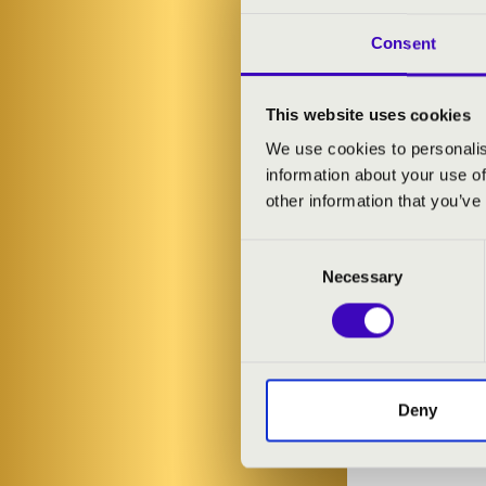
Consent
This website uses cookies
2026.09.05. - szombat 17:00
2026.09.06. -
We use cookies to personalis
information about your use of
other information that you’ve
Püski - Szent György-templom
Regöly - Közös
Consent
KONCERTMISE
KONCERT
Necessary
Selection
Jegyár:
Ingyenes!
Jegyár:
Ingyen
Bővebben
Bővebben
Deny