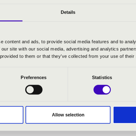
Details
 vasárnap 08:00
2026.09.06. - vasárnap 11:00
e content and ads, to provide social media features and to analy
 our site with our social media, advertising and analytics partn
 provided to them or that they’ve collected from your use of their
ségi Színtér
Szászvár - Szent István Közössé
MISE
KONCERTMISE
Preferences
Statistics
es!
Jegyár:
Ingyenes!
Bővebben
Allow selection