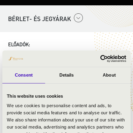
BÉRLET- ÉS JEGYÁRAK
ELŐADÓK:
Szent Gellért Együttes
Consent
Details
About
MŰSOR:
Mozart: G-dúr mise, K140
This website uses cookies
Mozart: Ave verum corpus
We use cookies to personalise content and ads, to
Mozart: Laudate Dominum, K339
provide social media features and to analyse our traffic.
Mozart: Exultate Jubilate - Alleluja
We also share information about your use of our site with
our social media, advertising and analytics partners who