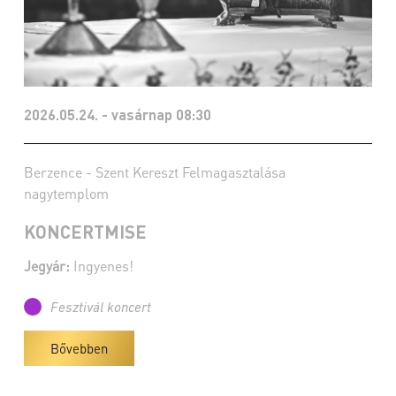
2026.05.24. - vasárnap 08:30
Berzence - Szent Kereszt Felmagasztalása
nagytemplom
KONCERTMISE
Jegyár:
Ingyenes!
Fesztivál koncert
Bővebben