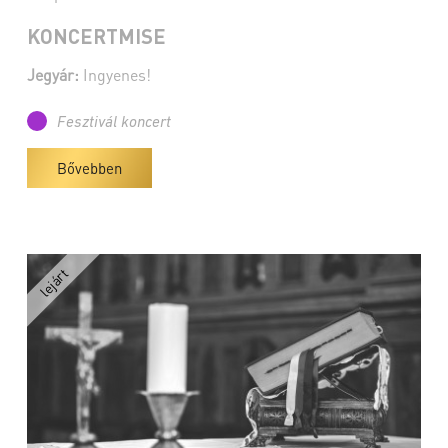
KONCERTMISE
Jegyár:
Ingyenes!
Fesztivál koncert
Bővebben