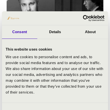
Consent
Details
About
This website uses cookies
2026.05.24. - vasárnap 19:00
We use cookies to personalise content and ads, to
provide social media features and to analyse our traffic.
We also share information about your use of our site with
Keszthely - Kis Szent Teréz Karmelita Bazilika
our social media, advertising and analytics partners who
may combine it with other information that you’ve
MAGNIFICAT - AVE MARIA
provided to them or that they’ve collected from your use
Jegyár:
Ingyenes!
of their services.
Fesztivál koncert
Consent