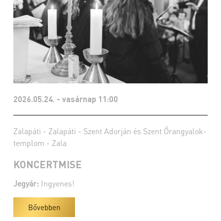
2026.05.24. - vasárnap 11:00
Zalapáti - Zalapáti - Szent Adorján és Szent Őrangyalok-
templom - Zala
KONCERTMISE
Jegyár:
Ingyenes!
Bővebben