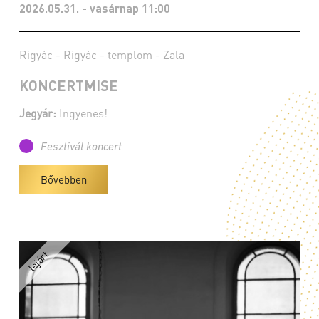
2026.05.31. - vasárnap 11:00
Rigyác - Rigyác - templom - Zala
KONCERTMISE
Jegyár:
Ingyenes!
Fesztivál koncert
Bővebben