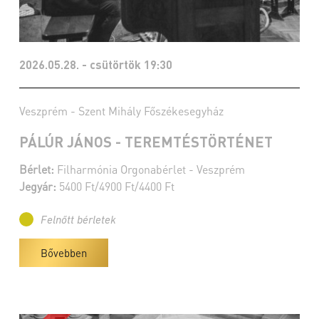
2026.05.28. - csütörtök 19:30
Veszprém - Szent Mihály Főszékesegyház
PÁLÚR JÁNOS - TEREMTÉSTÖRTÉNET
Bérlet:
Filharmónia Orgonabérlet - Veszprém
Jegyár:
5400 Ft/4900 Ft/4400 Ft
Felnőtt bérletek
Bővebben