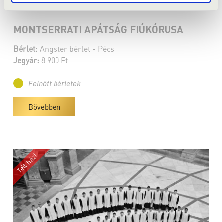
Pécs - Bazilika
MONTSERRATI APÁTSÁG FIÚKÓRUSA
Bérlet:
Angster bérlet - Pécs
Jegyár:
8 900 Ft
Felnőtt bérletek
Bővebben