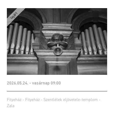
2026.05.24. - vasárnap 09:00
Fityeház - Fityeház - Szentlélek eljövetele-templom -
Zala