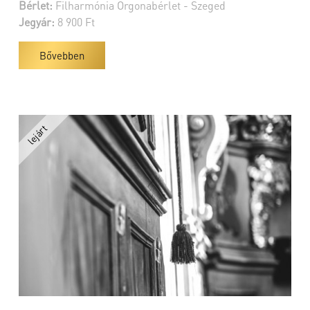
Bérlet:
Filharmónia Orgonabérlet - Szeged
Jegyár:
8 900 Ft
Bővebben