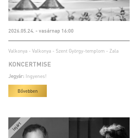
2026.05.24. - vasárnap 16:00
Valkonya - Valkonya - Szent György-templom - Zala
KONCERTMISE
Jegyár:
Ingyenes!
Bővebben