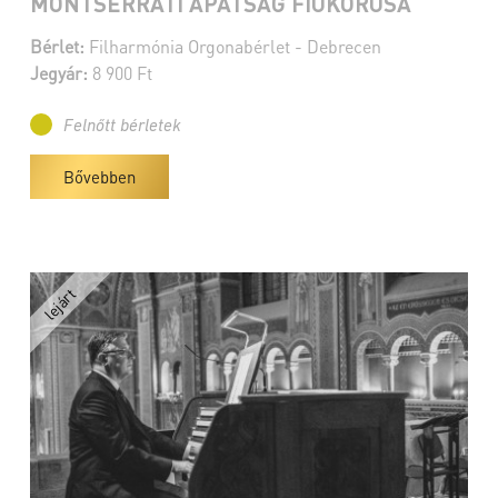
MONTSERRATI APÁTSÁG FIÚKÓRUSA
Bérlet:
Filharmónia Orgonabérlet - Debrecen
Jegyár:
8 900 Ft
Felnőtt bérletek
Bővebben