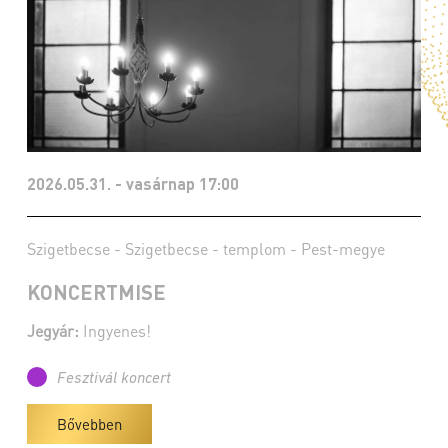
2026.05.31. - vasárnap 17:00
Szigetbecse - Szigetbecse - templom - Pest-megye
KONCERTMISE
Jegyár:
Ingyenes!
Fesztivál koncert
Bővebben