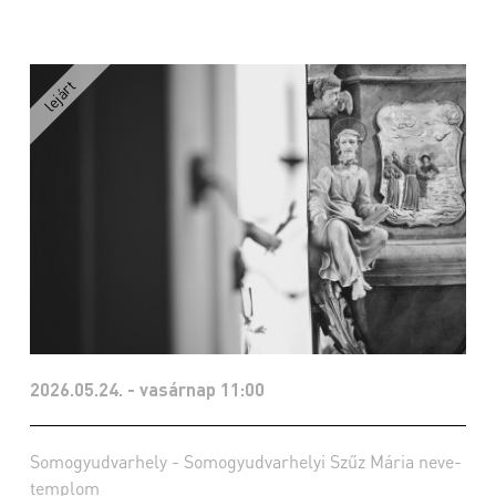
2026.05.24. - vasárnap 11:00
Somogyudvarhely - Somogyudvarhelyi Szűz Mária neve-
templom