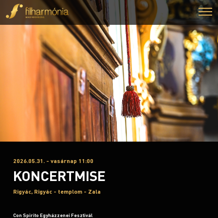
2026.05.31. - vasárnap 11:00
KONCERTMISE
Rigyác, Rigyác - templom - Zala
Con Spirito Egyházzenei Fesztivál