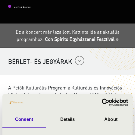
Fesztivál koncert
Ez a koncert már lezajlott.
Kattints ide az aktuális
programhoz:
Con Spirito Egyházzenei Fesztivál »
BÉRLET- ÉS JEGYÁRAK
A Petőfi Kulturális Program a Kulturális és Innovációs
Minisztérium támogatásával, a Nemzeti Művelődési
Intézet koordinációjában valósul meg.
Consent
Details
About
ELŐADÓK: