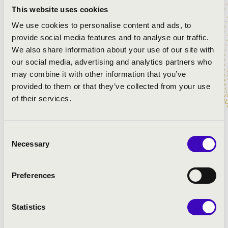
Szent Gellért Együttes
This website uses cookies
We use cookies to personalise content and ads, to
provide social media features and to analyse our traffic.
MŰSOR:
We also share information about your use of our site with
our social media, advertising and analytics partners who
Wolfgang Amadeus Mozart: G-dúr mise, K. 140
may combine it with other information that you’ve
Wolfgang Amadeus Mozart: Ave Verum Corpus, K. 618
provided to them or that they’ve collected from your use
Wolfgang Amadeus Mozart: Laudate Dominum, K. 339
of their services.
Wolfgang Amadeus Mozart: Exultate Jubilate - Alleluja,
K. 165
Consent
Necessary
Selection
Preferences
Statistics