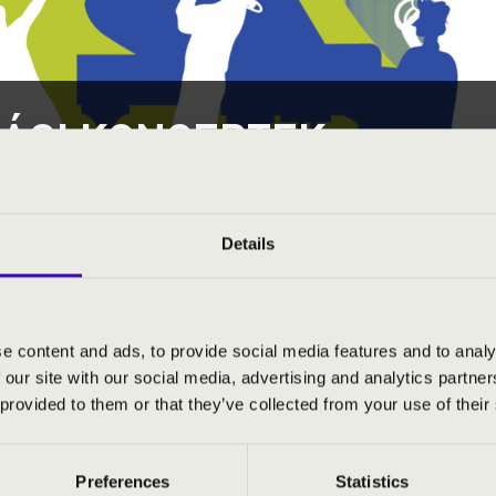
SÁGI KONCERTEK
ON-SOPRON VÁRMEGYE
Details
úsági kiajánló I.
e content and ads, to provide social media features and to analy
 our site with our social media, advertising and analytics partn
úsági kiajánló II.
 provided to them or that they’ve collected from your use of their
sági kiajánló III.
Preferences
Statistics
egyárakkal kapcsolatos további információkért kérjük, forduljon 