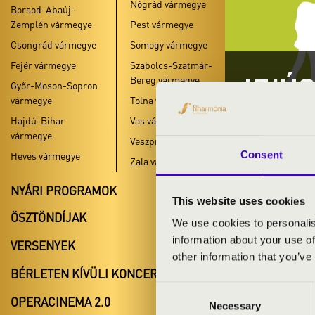
Nógrád vármegye
Borsod-Abaúj-
Zemplén vármegye
Pest vármegye
Csongrád vármegye
Somogy vármegye
Fejér vármegye
Szabolcs-Szatmár-
IFJÚ
Bereg vármegye
Győr-Moson-Sopron
vármegye
Tolna vármegye
GYŐR-MOS
Hajdú-Bihar
Vas vármegye
vármegye
Veszprém vármegye
Consent
Heves vármegye
Zala vármegye
NYÁRI PROGRAMOK
This website uses cookies
ÖSZTÖNDÍJAK
#zeneóra ifj
We use cookies to personalis
information about your use of
VERSENYEK
#zeneóra ifj
other information that you’ve
BÉRLETEN KÍVÜLI KONCERTEK
#zeneóra ifjú
Consent
OPERACINEMA 2.0
Necessary
Selection
A bérlet- és j