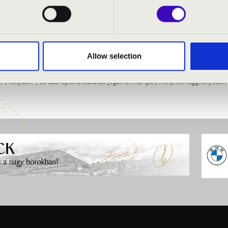
2
ilharmonia.hu
Allow selection
-, helyszín-, és szereplőváltoztatás jogát fenntartjuk, melynek függvényében a