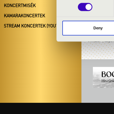
KONCERTMISÉK
Kalló Bence
KAMARAKONCERTEK
+36 30 184 017
bence.kallo@f
STREAM KONCERTEK (YOUTUBE)
Deny
A műsor-, időpont