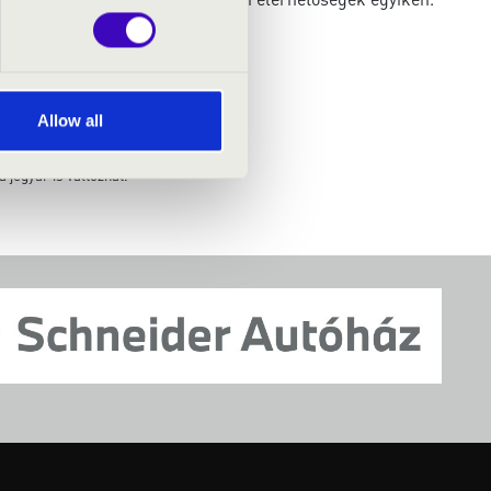
Allow all
 jegyár is változhat.