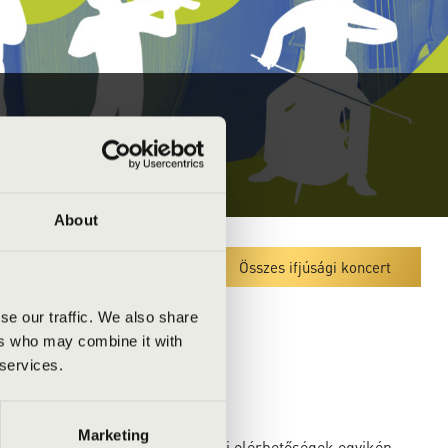
About
Megyei koncert lista
Összes ifjúsági koncert
se our traffic. We also share
ers who may combine it with
 services.
Marketing
a kulturális szervezőhöz az alábbi elérhetőségek egyikén.