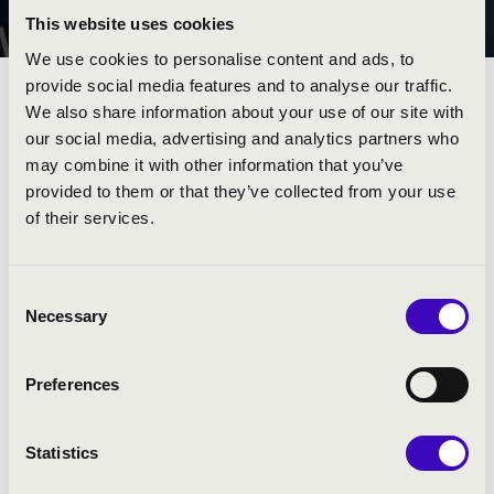
ÖSZTÖNDÍJ
This website uses cookies
We use cookies to personalise content and ads, to
provide social media features and to analyse our traffic.
FISCHER ANNIE ZENEI
We also share information about your use of our site with
our social media, advertising and analytics partners who
ELŐADÓMŰVÉSZETI
may combine it with other information that you’ve
provided to them or that they’ve collected from your use
ÖSZTÖNDÍJ
of their services.
Fischer Annie-ról, a háromszoros Kossuth-díjas magyar
Consent
zongoristáról, kiváló művészről elnevezett ösztöndíj 30
Necessary
Selection
év alatti, hangszeres és énekes szólisták
pályakezdéséhez nyújt segítséget.
Preferences
A 2026-os ösztöndíj részleteiről itt tájékozódhat:
Fischer
Annie zenei előadóművészeti ösztöndíj
Statistics