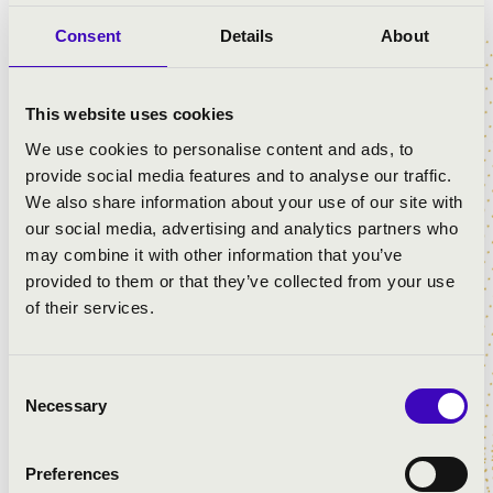
2026-ban május 24. és 31. között rendezzük meg az
Consent
Details
About
Egyházzenei Fesztivált, mely ezúttal is fantasztikus
koncerteket ajánl a zenekedvelő közönség számára.
This website uses cookies
We use cookies to personalise content and ads, to
provide social media features and to analyse our traffic.
We also share information about your use of our site with
our social media, advertising and analytics partners who
may combine it with other information that you’ve
provided to them or that they’ve collected from your use
of their services.
Élő
Westminster
liturgia,
– a
Consent
évezredes
gregoriántól
Necessary
Selection
hangzás –
a kortárs
a
vokálpolifóniáig
Preferences