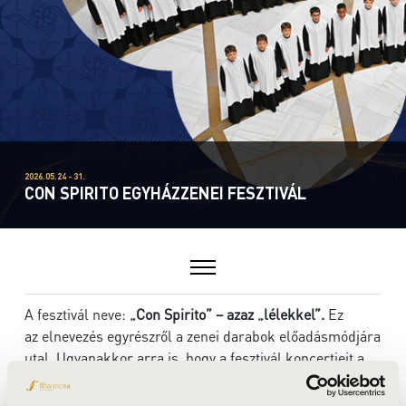
2026.05.24 - 31.
CON SPIRITO EGYHÁZZENEI FESZTIVÁL
A fesztivál neve:
„Con Spirito” – azaz „lélekkel”.
Ez
az elnevezés egyrészről a zenei darabok előadásmódjára
utal. Ugyanakkor arra is, hogy a fesztivál koncertjeit a
vallásos közösség szeretetéből fakadó lelkiség tölti meg
pünkösd ünnepén.