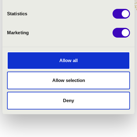
A Filharmónia
montserrati
Magyarország
Statistics
Escolania
szervezésében
négy koncertet
Magyarországon
Marketing
ad a
A Filharmónia
Westminster
Magyarország a
Katedrális
2026-os Con
Kórusa. Az
Spirito
Allow all
1901-...
egyházzenei
fesztivál
Allow selection
keretében ismét
rangos vendég...
Deny