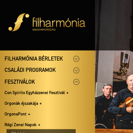
FILHARMÓNIA BÉRLETEK
CSALÁDI PROGRAMOK
FESZTIVÁLOK
Con Spirito Egyházzenei Fesztivál
Orgonák éjszakája
OrgonaPont
Régi Zenei Napok