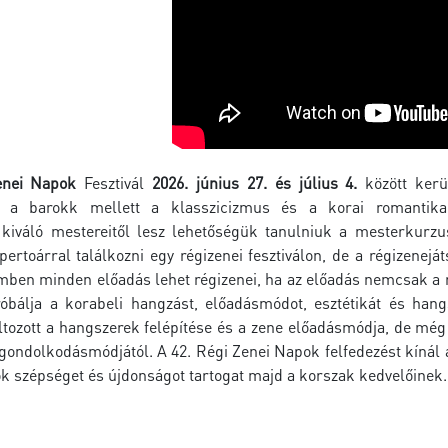
enei Napok
Fesztivál
2026. június 27. és július 4.
között ker
n a barokk mellett a klasszicizmus és a korai romantika
t kiváló mestereitől lesz lehetőségük tanulniuk a mesterkurzu
ertoárral találkozni egy régizenei fesztiválon, de a régizenej
mben minden előadás lehet régizenei, ha az előadás nemcsak a r
álja a korabeli hangzást, előadásmódot, esztétikát és hang
tozott a hangszerek felépítése és a zene előadásmódja, de még 
gondolkodásmódjától. A 42. Régi Zenei Napok felfedezést kínál a
ok szépséget és újdonságot tartogat majd a korszak kedvelőinek.