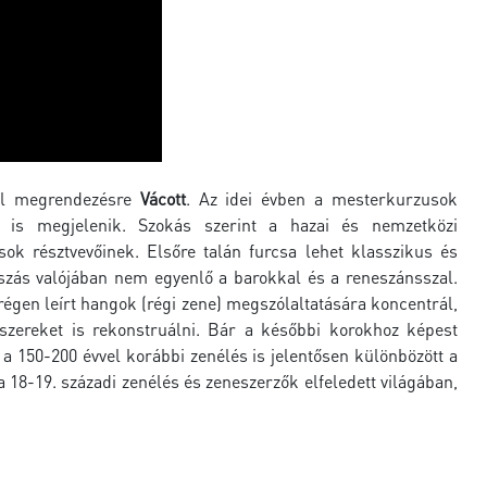
ül megrendezésre
Vácott
. Az idei évben a mesterkurzusok
 is megjelenik. Szokás szerint a hazai és nemzetközi
sok résztvevőinek. Elsőre talán furcsa lehet klasszikus és
átszás valójában nem egyenlő a barokkal és a reneszánsszal.
égen leírt hangok (régi zene) megszólaltatására koncentrál,
szereket is rekonstruálni. Bár a későbbi korokhoz képest
a 150-200 évvel korábbi zenélés is jelentősen különbözött a
 18-19. századi zenélés és zeneszerzők elfeledett világában,