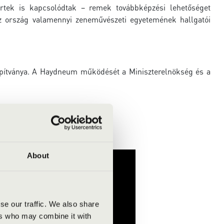
rtek is
kapcsolódtak – remek továbbképzési lehetőséget
 az ország valamennyi zeneművészeti egyetemének
hallgatói
apítványa. A Haydneum működését a Miniszterelnökség és a
k ígéretes tematikájáról:
About
se our traffic. We also share
ers who may combine it with