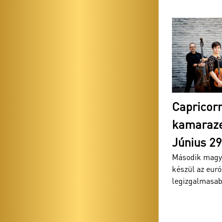
 –
Capricornus – historikus
Profes
kamarazene mesterfokon
Régi Z
Ismerje me
Június 29-én Vácon!
Piarista K
Második magyarországi hangversenyére
során!
készül az európai régizenei szcéna egyik
legizgalmasabb együtte...