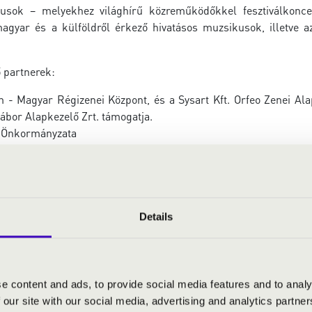
usok – melyekhez világhírű közreműködőkkel fesztiválkonce
magyar és a külföldről
érkező hivatásos muzsikusok, illetve
 partnerek:
- Magyar Régizenei Központ, és a Sysart Kft. Orfeo Zenei Al
ábor Alapkezelő Zrt. támogatja.
s Önkormányzata
y, a fesztivál művészeti vezetője így mesél a 42. Régi Zenei Napo
Details
e content and ads, to provide social media features and to analy
 our site with our social media, advertising and analytics partn