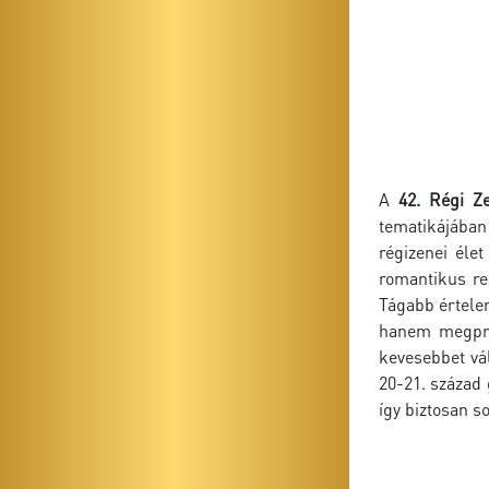
A
42. Régi Z
tematikájába
régizenei éle
romantikus rep
Tágabb értele
hanem megprób
kevesebbet vál
20-21. század 
így biztosan s