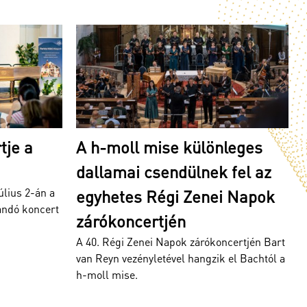
önleges
Kezdetét veszi a Régi Zenei
ek fel az
Napok Vácott!
Június 29-től július 6-ig ismét Vácott kerül
nei Napok
megrendezésre a Régi Zenei Napok, idén
már a jubileumi...
ókoncertjén Bart
zik el Bachtól a