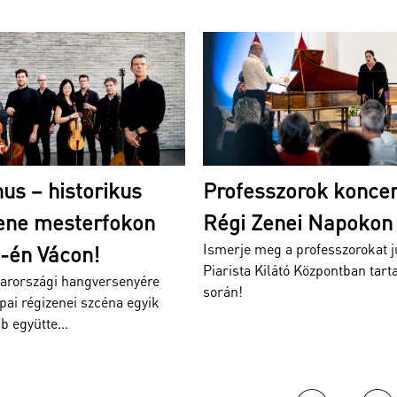
szorok koncertje a
A h-moll mise kül
enei Napokon
dallamai csendüln
g a professzorokat július 2-án a
egyhetes Régi Ze
ilátó Központban tartandó koncert
zárókoncertjén
A 40. Régi Zenei Napok zár
van Reyn vezényletével hang
h-moll mise.