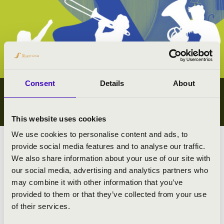
Consent
Details
About
IFJÚSÁGI KONCERTEK
KOMÁROM-ESZTERGOM VÁRMEGYE
This website uses cookies
We use cookies to personalise content and ads, to
provide social media features and to analyse our traffic.
Megyei koncert lista
We also share information about your use of our site with
our social media, advertising and analytics partners who
Összes ifjúsági koncert
may combine it with other information that you’ve
provided to them or that they’ve collected from your use
#zeneóra ifjúsági kiajánló I.
of their services.
#zeneóra ifjúsági kiajánló II.