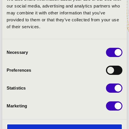
our social media, advertising and analytics partners who
A bérlet- és jegyárakkal kapcsolatos további
may combine it with other information that you’ve
információkért kérjük, forduljon a kulturális
provided to them or that they’ve collected from your use
szervezőhöz az alábbi elérhetőségek egyikén.
of their services.
Szekeres Eszter
+36 70 371 1705
Consent
eszter.szekeres@filharmonia.hu
Necessary
Selection
A műsor-, időpont-, helyszín-, és szereplőváltoztatás jogát
fenntartjuk, melynek függvényében a jegyár is változhat.
Preferences
Csongrád vármegye
Statistics
#zeneóra ifjúsági kiajánló I.
#zeneóra ifjúsági kiajánló II.
Marketing
A bérlet- és jegyárakkal kapcsolatos további
információkért kérjük, forduljon a kulturális