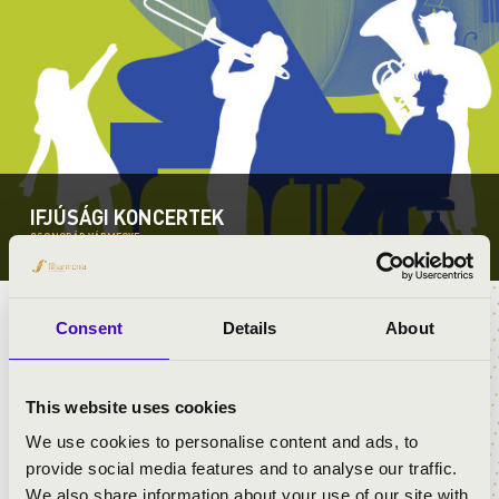
IFJÚSÁGI KONCERTEK
CSONGRÁD VÁRMEGYE
Consent
Details
About
Megyei koncert lista
Összes ifjúsági koncert
This website uses cookies
Szeged
We use cookies to personalise content and ads, to
provide social media features and to analyse our traffic.
#zeneóra ifjúsági kiajánló I.
We also share information about your use of our site with