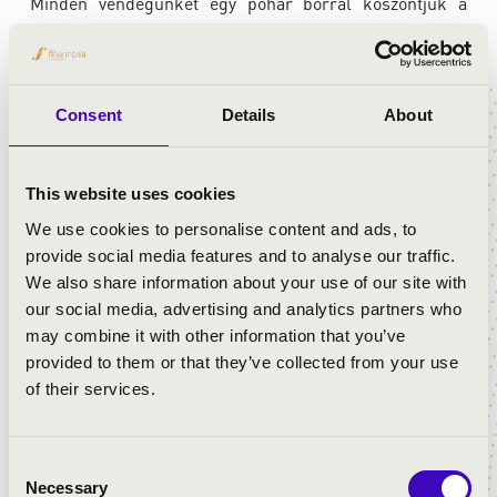
Minden vendégünket egy pohár borral köszöntjük a
koncertek előtt – hogy az élmény teljes legyen.
A nyári sorozat együttműködő partnere a BOCK
Pincészet, Villány.
Consent
Details
About
This website uses cookies
We use cookies to personalise content and ads, to
provide social media features and to analyse our traffic.
We also share information about your use of our site with
our social media, advertising and analytics partners who
may combine it with other information that you’ve
provided to them or that they’ve collected from your use
of their services.
Consent
2026.06.22. - hétfő 20:00
Necessary
Selection