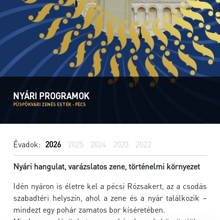
NYÁRI PROGRAMOK
PÜSPÖKVÁRI ZENÉS ESTÉK - PÉCS
Évadok:
2026
2025
2024
2023
2022
Nyári hangulat, varázslatos zene, történelmi környezet
Idén nyáron is életre kel a pécsi Rózsakert, az a csodás
szabadtéri helyszín, ahol a zene és a nyár találkozik –
mindezt egy pohár zamatos bor kíséretében.