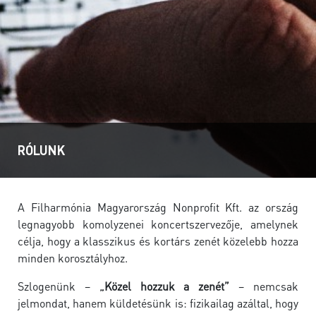
RÓLUNK
A Filharmónia Magyarország Nonprofit Kft. az ország
legnagyobb komolyzenei koncertszervezője, amelynek
célja, hogy a klasszikus és kortárs zenét közelebb hozza
minden korosztályhoz.
Szlogenünk –
„Közel hozzuk a zenét”
– nemcsak
jelmondat, hanem küldetésünk is: fizikailag azáltal, hogy