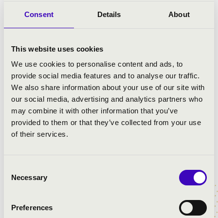
Consent
Details
About
A magyar komolyzenei élet egyik meghatározó
szereplőjeként egy évadban több ezer előadóművésznek
és zenei együttesnek biztosítunk lehetőséget a fellépésre
This website uses cookies
az általunk szervezett hangversenyeken. A Filharmónia
We use cookies to personalise content and ads, to
Magyarország a 2025/2026-ös évadban 23 bérletet és
provide social media features and to analyse our traffic.
több sorozatot hirdetett meg az ország 17 városában.
We also share information about your use of our site with
our social media, advertising and analytics partners who
Várjuk közönségünket, továbbra is változatos
may combine it with other information that you’ve
műsorkínálattal és magas szakmai színvonalon!
provided to them or that they’ve collected from your use
of their services.
Consent
Necessary
Selection
Preferences