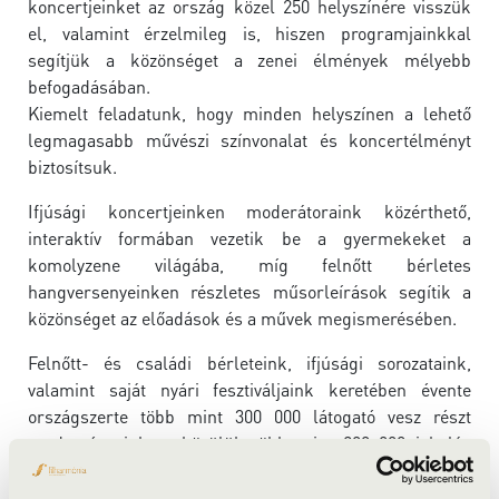
koncertjeinket az ország közel 250 helyszínére visszük
el, valamint érzelmileg is, hiszen programjainkkal
segítjük a közönséget a zenei élmények mélyebb
befogadásában.
Kiemelt feladatunk, hogy minden helyszínen a lehető
legmagasabb művészi színvonalat és koncertélményt
biztosítsuk.
Ifjúsági koncertjeinken moderátoraink közérthető,
interaktív formában vezetik be a gyermekeket a
komolyzene világába, míg felnőtt bérletes
hangversenyeinken részletes műsorleírások segítik a
közönséget az előadások és a művek megismerésében.
Felnőtt- és családi bérleteink, ifjúsági sorozataink,
valamint saját nyári fesztiváljaink keretében évente
országszerte több mint 300 000 látogató vesz részt
rendezvényeinken, közülük több mint 200 000 iskolás
korú. Egy évad során mintegy 1400 hangversenyt
rendezünk az ország szinte teljes területét lefedve.