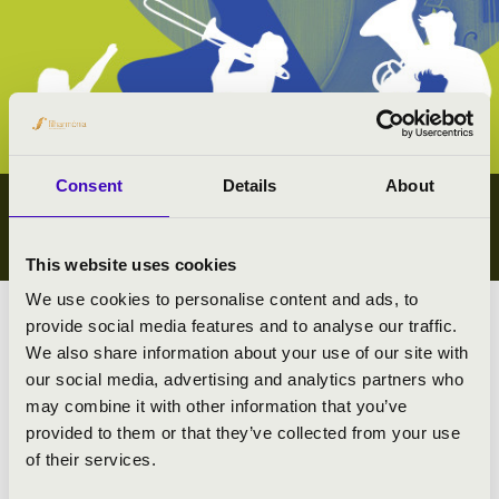
Consent
Details
About
IFJÚSÁGI KONCERTEK
JÁSZ-NAGYKUN-SZOLNOK VÁRMEGYE
This website uses cookies
We use cookies to personalise content and ads, to
provide social media features and to analyse our traffic.
Megyei koncert lista
We also share information about your use of our site with
our social media, advertising and analytics partners who
Összes ifjúsági koncert
may combine it with other information that you’ve
provided to them or that they’ve collected from your use
#zeneóra ifjúsági kiajánló I.
of their services.
#zeneóra ifjúsági kiajánló II.