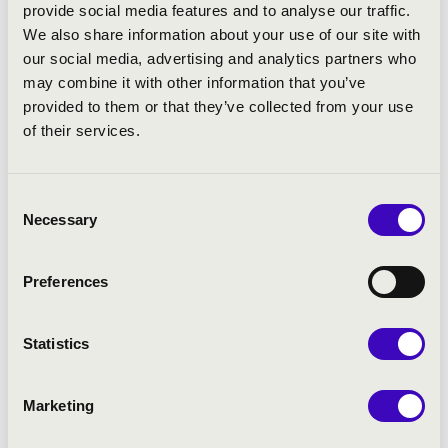
provide social media features and to analyse our traffic.
We also share information about your use of our site with
our social media, advertising and analytics partners who
may combine it with other information that you’ve
provided to them or that they’ve collected from your use
of their services.
Consent
2022.07.24. - vasárnap 19:00
Necessary
Selection
Pécs - Püspöki Palota kertje
Preferences
KODÁLY ZOLTÁN IFJÚSÁGI VILÁGZENEKAR
Statistics
Bérlet:
Püspökvári Zenés Esték - Pécs
Jegyár:
3 400 Ft
Marketing
Nyári program