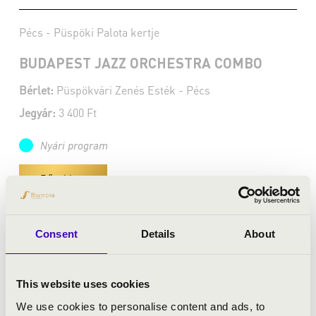
Pécs - Püspöki Palota kertje
BUDAPEST JAZZ ORCHESTRA COMBO
Bérlet:
Püspökvári Zenés Esték - Pécs
Jegyár:
3 400 Ft
Nyári program
Bővebben
Consent
Details
About
This website uses cookies
We use cookies to personalise content and ads, to