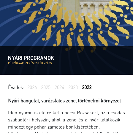
NYÁRI PROGRAMOK
PÜSPÖKVÁRI ZENÉS ESTÉK - PÉCS
Évadok:
2026
2025
2024
2023
2022
Nyári hangulat, varázslatos zene, történelmi környezet
Idén nyáron is életre kel a pécsi Rózsakert, az a csodás
szabadtéri helyszín, ahol a zene és a nyár találkozik –
mindezt egy pohár zamatos bor kíséretében.