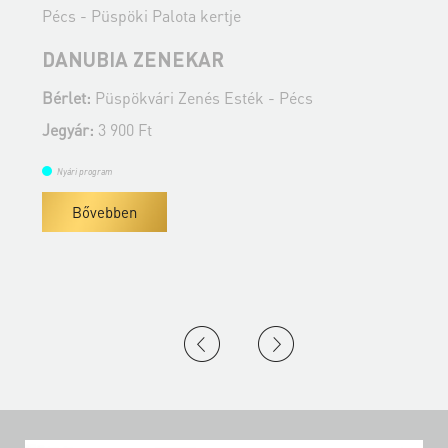
Pécs - Püspöki Palota kertje
P
DANUBIA ZENEKAR
Bérlet:
Püspökvári Zenés Esték - Pécs
B
Jegyár:
3 900 Ft
J
Nyári program
Bővebben