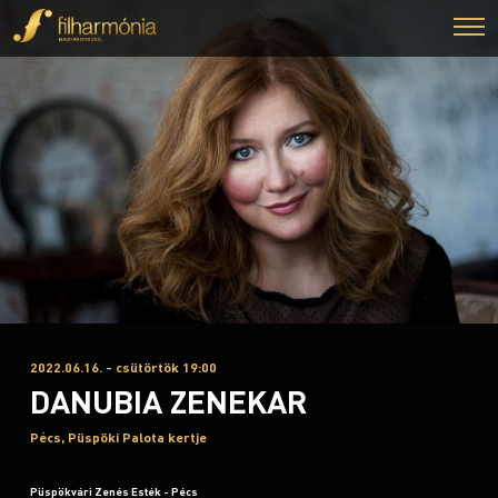
2022.06.16. - csütörtök 19:00
DANUBIA ZENEKAR
Pécs, Püspöki Palota kertje
Püspökvári Zenés Esték - Pécs