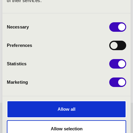
of their services.
Consent
Necessary
Selection
Preferences
Statistics
Marketing
Allow all
PÜSPÖKVÁRI ZENÉS
Allow selection
ESTÉK - PÉCS - TOVÁBBI