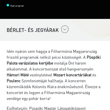
Nyári program
BÉRLET- ÉS JEGYÁRAK
Idén nyáron sem hagyja a Filharmónia Magyarország
frissítő programok nélkül pécsi közönségét. A
Püspöki
Palota varázslatos kertjébe
invitálja Önt három
alkalommal. A koncertsorozat első hangversenyén
Hámori Máté
vezényletével
Mozart koncertáriákat
és
Poulenc
Szimfoniettáját hallhatja. A koncerten
közreműködik Kolonits Klára énekművésznő. Élvezze a
koncertet és legyen a Filharmónia Magyarország
vendége egy pohár borra!
Esőhelyszín: Püspöki Magtár Látogatóközpont