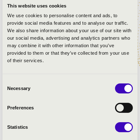
Szent Gellért Együttes
This website uses cookies
We use cookies to personalise content and ads, to
provide social media features and to analyse our traffic.
MŰSOR:
We also share information about your use of our site with
our social media, advertising and analytics partners who
Wolfgang Amadeus Mozart: G-dúr mise, K. 140
may combine it with other information that you’ve
Wolfgang Amadeus Mozart: Ave Verum Corpus, K. 618
provided to them or that they’ve collected from your use
Wolfgang Amadeus Mozart: Laudate Dominum, K. 339
of their services.
Wolfgang Amadeus Mozart: Exultate Jubilate - Alleluja,
K. 165
Consent
Necessary
Selection
Preferences
Statistics