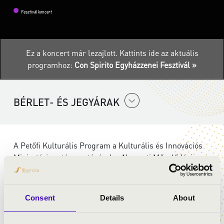
Fesztivál koncert
Ez a koncert már lezajlott.
Kattints ide az aktuális
programhoz:
Con Spirito Egyházzenei Fesztivál »
BÉRLET- ÉS JEGYÁRAK
A Petőfi Kulturális Program a Kulturális és Innovációs
Minisztérium támogatásával, a Nemzeti Művelődési
Intézet koordinációjában valósul meg.
Consent
Details
About
ELŐADÓK: