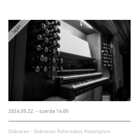
2024.05.22. - szerda 14:00
Debrecen - Debreceni Református Kistemplom