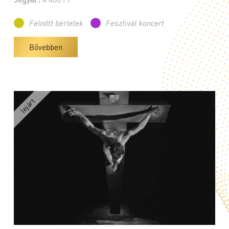
Felnőtt bérletek
Fesztivál koncert
Bővebben