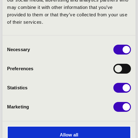
may combine it with other information that you’ve
Szeged - Szegedi Dóm
provided to them or that they’ve collected from your use
of their services.
RÓMA PÁPAI EGYHÁZZENEI
INTÉZETÉNEK GREGORIÁN SZKÓLÁJA
Bérlet:
Filharmónia Orgonabérlet - Szeged
Consent
Jegyár:
4 400 Ft
Necessary
Selection
Felnőtt bérletek
Preferences
Bővebben
Statistics
Marketing
Allow all