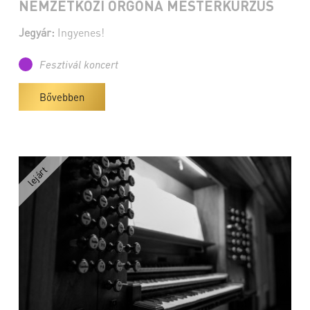
NEMZETKÖZI ORGONA MESTERKURZUS
Jegyár:
Ingyenes!
Fesztivál koncert
Bővebben