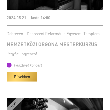
2024.05.21. - kedd 14:00
Debrecen - Debreceni Református Egyetemi Templom
NEMZETKÖZI ORGONA MESTERKURZUS
Jegyár:
Ingyenes!
Fesztivál koncert
Bővebben