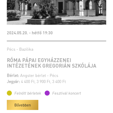
2024.05.20. - hétfő 19:30
Pécs - Bazilika
RÓMA PÁPAI EGYHÁZZENEI
INTÉZETÉNEK GREGORIÁN SZKÓLÁJA
Bérlet:
Angster bérlet - Pécs
Jegyár:
4 400 Ft, 3 900 Ft, 3 400 Ft
Felnőtt bérletek
Fesztivál koncert
Bővebben