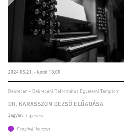
2024.05.21. - kedd 18:00
Debrecen - Debreceni Református Egyetemi Templom
DR. KARASSZON DEZSŐ ELŐADÁSA
Jegyár:
Ingyenes!
Fesztivál koncert