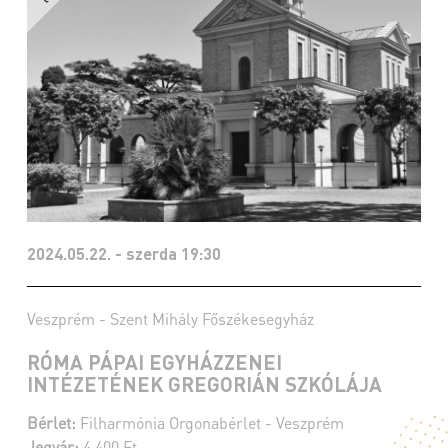
2024.05.22. - szerda 19:30
Veszprém - Szent Mihály Főszékesegyház
RÓMA PÁPAI EGYHÁZZENEI
INTÉZETÉNEK GREGORIÁN SZKÓLÁJA
Bérlet:
Filharmónia Orgonabérlet - Veszprém
Jegyár:
4 400 Ft