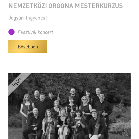
NEMZETKÖZI ORGONA MESTERKURZUS
Jegyár:
Ingyenes!
Fesztivál koncert
Bővebben