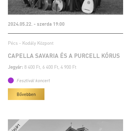
2024.05.22. - szerda 19:00
Pécs - Kodály Központ
CAPELLA SAVARIA ÉS A PURCELL KÓRUS
Jegyár:
8 400 Ft, 6 400 Ft, 4 900 Ft
Fesztivál koncert
Bővebben