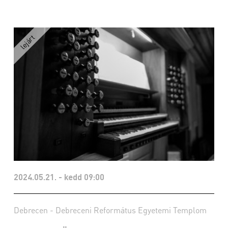
2024.05.21. - kedd 09:00
Debrecen - Debreceni Református Egyetemi Templom