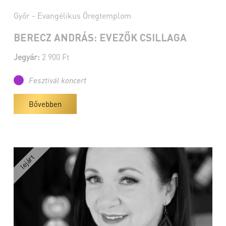
Győr - Evangélikus Öregtemplom
BERECZ ANDRÁS: EVEZŐK CSILLAGA
Jegyár:
2 900 Ft
Fesztivál koncert
Bővebben