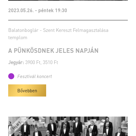
2023.05.26. - péntek 19:30
Balatonboglár - Szent Kereszt Felmagasztalása
templom
A PÜNKÖSDNEK JELES NAPJÁN
Jegyár:
3900 Ft, 3510 Ft
Fesztivál koncert
Bővebben