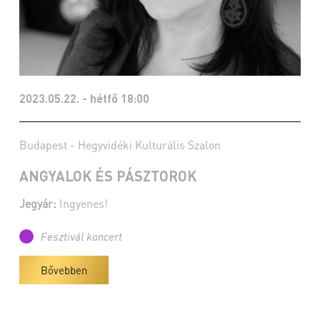
2023.05.22. - hétfő 18:00
Budapest - Hegyvidéki Kulturális Szalon
ANGYALOK ÉS PÁSZTOROK
Jegyár:
Ingyenes!
Fesztivál koncert
Bővebben