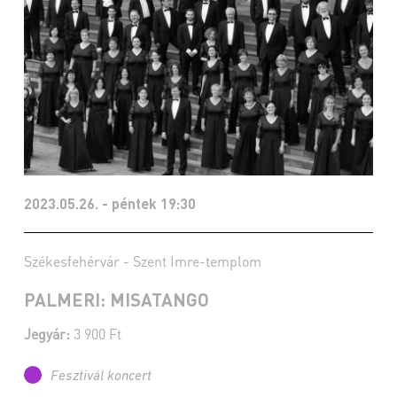
2023.05.26. - péntek 19:30
Székesfehérvár - Szent Imre-templom
PALMERI: MISATANGO
Jegyár:
3 900 Ft
Fesztivál koncert