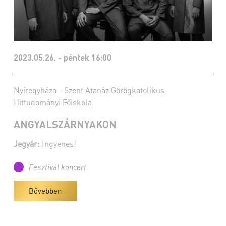
2023.05.26. - péntek 16:00
Nyíregyháza - Szent Atanáz Görögkatolikus
Hittudományi Főiskola
ANGYALSZÁRNYAKON
Jegyár:
Ingyenes!
Fesztivál koncert
Bővebben