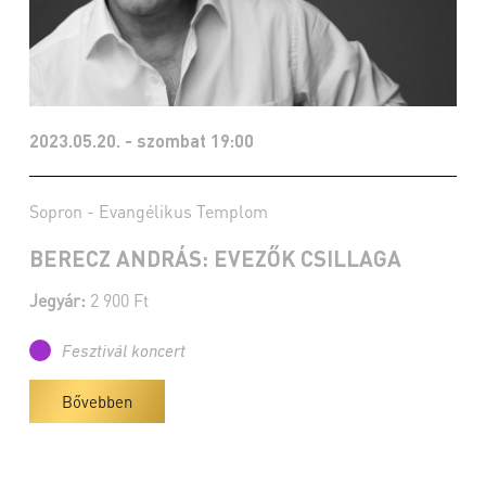
2023.05.20. - szombat 19:00
Sopron - Evangélikus Templom
BERECZ ANDRÁS: EVEZŐK CSILLAGA
Jegyár:
2 900 Ft
Fesztivál koncert
Bővebben