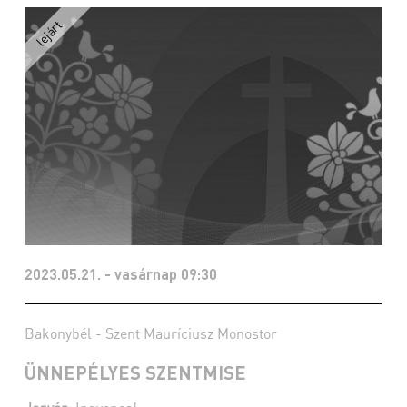
2023.05.21. - vasárnap 09:30
Bakonybél - Szent Mauríciusz Monostor
ÜNNEPÉLYES SZENTMISE