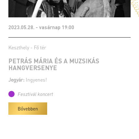
2023.05.28. - vasárnap 19:00
Keszthely - Fő tér
PETRÁS MÁRIA ÉS A MUZSIKÁS
HANGVERSENYE
Jegyár:
Ingyenes!
Fesztivál koncert
Bővebben