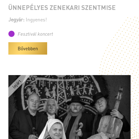
ÜNNEPÉLYES ZENEKARI SZENTMISE
Jegyár:
Ingyenes!
Fesztivál koncert
Bővebben