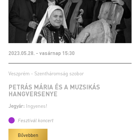
2023.05.28. - vasárnap 15:30
Veszprém - Szentháromság szobor
PETRÁS MÁRIA ÉS A MUZSIKÁS
HANGVERSENYE
Jegyár:
Ingyenes!
Fesztivál koncert
Bővebben