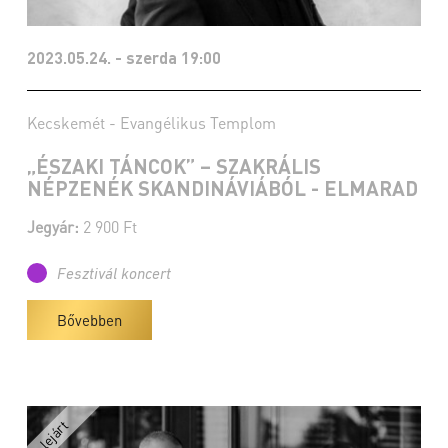
2023.05.24. - szerda 19:00
Kecskemét - Evangélikus Templom
„ÉSZAKI TÁNCOK” – SZAKRÁLIS
NÉPZENÉK SKANDINÁVIÁBÓL - ELMARAD
Jegyár:
2 900 Ft
Fesztivál koncert
Bővebben