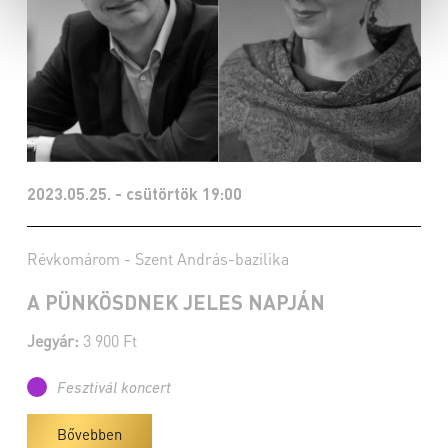
2023.05.25. - csütörtök 19:00
Révkomárom - Szent András-bazilika
A PÜNKÖSDNEK JELES NAPJÁN
Jegyár:
3 900 Ft
Fesztivál koncert
Bővebben