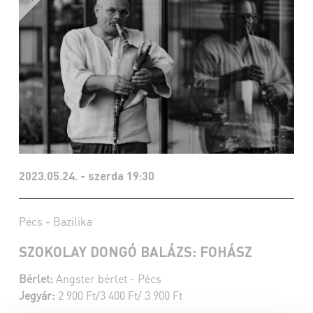
2023.05.24. - szerda 19:30
Pécs - Bazilika
SZOKOLAY DONGÓ BALÁZS: FOHÁSZ
Bérlet:
Angster bérlet - Pécs
Jegyár:
2 900 Ft/3 400 Ft/ 3 900 Ft