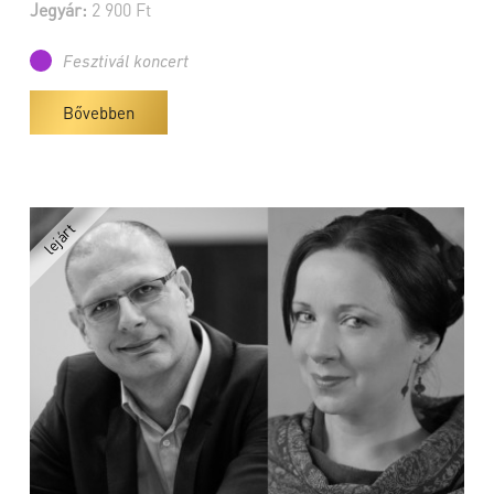
Jegyár:
2 900 Ft
Fesztivál koncert
Bővebben