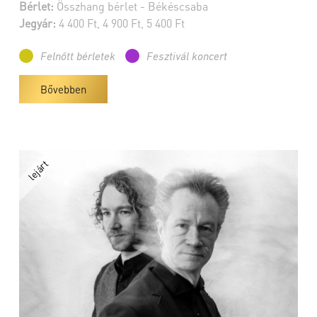
Bérlet:
Összhang bérlet - Békéscsaba
Jegyár:
4 400 Ft, 4 900 Ft, 5 400 Ft
Felnőtt bérletek
Fesztivál koncert
Bővebben