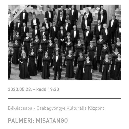
2023.05.23. - kedd 19:30
Békéscsaba - Csabagyöngye Kulturális Központ
PALMERI: MISATANGO