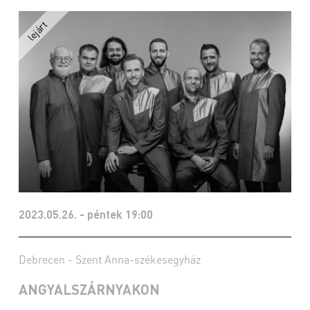
2023.05.26. - péntek 19:00
Debrecen - Szent Anna-székesegyház
ANGYALSZÁRNYAKON