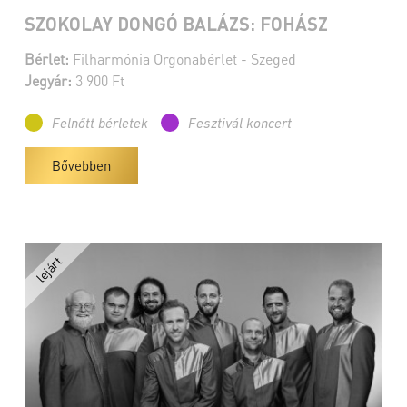
SZOKOLAY DONGÓ BALÁZS: FOHÁSZ
Bérlet:
Filharmónia Orgonabérlet - Szeged
Jegyár:
3 900 Ft
Felnőtt bérletek
Fesztivál koncert
Bővebben