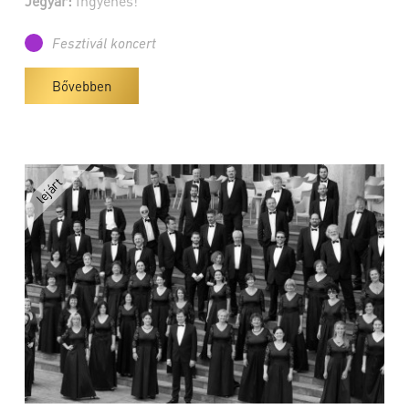
Jegyár:
Ingyenes!
Fesztivál koncert
Bővebben