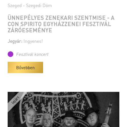
Szeged - Szegedi Dóm
ÜNNEPÉLYES ZENEKARI SZENTMISE - A
CON SPIRITO EGYHÁZZENEI FESZTIVÁL
ZÁRÓESEMÉNYE
Jegyár:
Ingyenes!
Fesztivál koncert
Bővebben