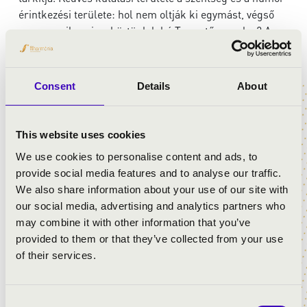
érintkezési területe: hol nem oltják ki egymást, végső
soron – milyen is a köztünk lakó Teremtő mosolya? A
műsort gregorián énekek teszik teljessé a Graduale
Triplexből és Graduale Novumból a Schola Gregoriana
Bratislavensis tolmácsolásában.
Consent
Details
About
ELŐADÓK:
This website uses cookies
We use cookies to personalise content and ads, to
Berecz András
- ének- és mesemondó
provide social media features and to analyse our traffic.
Schola Gregoriana Bratislavensis
We also share information about your use of our site with
művészeti vezető:
Milan Kolena
our social media, advertising and analytics partners who
may combine it with other information that you’ve
provided to them or that they’ve collected from your use
MŰSOR:
of their services.
Gregorián énekek a Graduale Triplexből:
- Introitus: Ad te levavi animam mea (Ps. 24, 1-4)
Consent