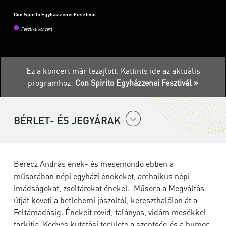
Con Spirito Egyházzenei Fesztivál
Fesztivál koncert
Ez a koncert már lezajlott.
Kattints ide az aktuális
programhoz:
Con Spirito Egyházzenei Fesztivál »
BÉRLET- ÉS JEGYÁRAK
Berecz András ének- és mesemondó ebben a
műsorában népi egyházi énekeket, archaikus népi
imádságokat, zsoltárokat énekel. Műsora a Megváltás
útját követi a betlehemi jászoltól, kereszthalálon át a
Feltámadásig. Énekeit rövid, talányos, vidám mesékkel
tarkítja. Kedves kutatási területe a szentség és a humor