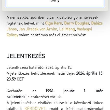
Deny
A NEMZETKÖZI ZSŰRI
A nemzetközi zsűriben olyan kiváló zongoraművészek
foglalnak helyet, mint
Olga Kern
,
Barry Douglas
,
Balázs
János
,
Jan Jiracek von Arnim
,
Lei Meng
,
Vashegyi
György
valamint számos más elismert művész.
JELENTKEZÉS
Jelentkezési határidő: 2026. április 15.
A jelentkezés beküldésének határideje:
2026. április 15.
23:59 CET
Korhatár: az
1996. január 1. után
születettek
jelentkezését várjuk.
A jelentkezéshez elsőként töltse ki a következő linken
található
KÉRDŐÍVET
, majd a kért csatolmányokat