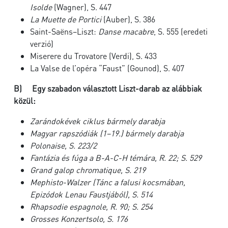
Isolde
(Wagner), S. 447
La Muette de Portici
(Auber), S. 386
Saint-Saëns–Liszt:
Danse macabre
, S. 555 (eredeti
verzió)
Miserere du Trovatore (Verdi), S. 433
La Valse de l’opéra “Faust” (Gounod), S. 407
B)
Egy szabadon választott Liszt-darab az alábbiak
közül:
Zarándokévek
ciklus bármely darabja
Magyar rapszódiák
(1–19.) bármely darabja
Polonaise
, S. 223/2
Fantázia és fúga a B-A-C-H témára
, R. 22; S. 529
Grand galop chromatique
, S. 219
Mephisto-Walzer
(
Tánc a falusi kocsmában
,
Epizódok Lenau Faustjából), S. 514
Rhapsodie espagnole
, R. 90; S. 254
Grosses Konzertsolo
, S. 176