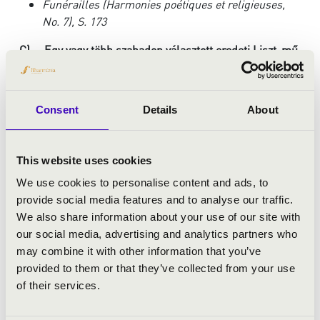
Funérailles
(Harmonies poétiques et religieuses,
No. 7), S. 173
C)
Egy vagy több szabadon választott eredeti Liszt-mű,
vagy Liszt-átirat a forduló fennmaradó idejére.
A művek tetszőleges sorrendben játszandók.
Consent
Details
About
A középdöntőben a versenyzőknek kotta nélkül kell
eljátszaniuk műveket.
(A második forduló műsor hossza nem haladhatja meg
This website uses cookies
az 50 percet / fő)
We use cookies to personalise content and ads, to
provide social media features and to analyse our traffic.
We also share information about your use of our site with
DÖNTŐ
our social media, advertising and analytics partners who
may combine it with other information that you’ve
2026. szeptember 18-20.
provided to them or that they’ve collected from your use
4 versenyző
of their services.
Szóló döntő: szeptember 18.