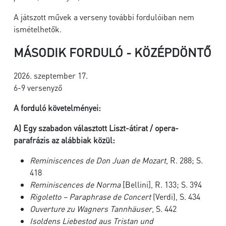
A játszott művek a verseny további fordulóiban nem
ismételhetők.
MÁSODIK FORDULÓ - KÖZÉPDÖNTŐ
2026. szeptember 17.
6-9 versenyző
A forduló követelményei:
A)
Egy szabadon választott Liszt-átirat / opera-
parafrázis az alábbiak közül:
Reminiscences de Don Juan de Mozart
, R. 288; S.
418
Reminiscences de Norma
[Bellini], R. 133; S. 394
Rigoletto – Paraphrase de Concert
(Verdi), S. 434
Ouverture zu Wagners Tannhäuser
, S. 442
Isoldens Liebestod aus Tristan und