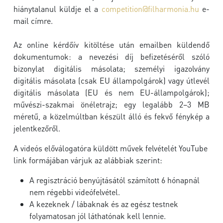
hiánytalanul küldje el a
competition@filharmonia.hu
e-
mail címre.
Az online kérdőív kitöltése után emailben küldendő
dokumentumok: a nevezési díj befizetéséről szóló
bizonylat digitális másolata; személyi igazolvány
digitális másolata (csak EU állampolgárok) vagy útlevél
digitális másolata (EU és nem EU-állampolgárok);
művészi-szakmai önéletrajz; egy legalább 2–3 MB
méretű, a közelmúltban készült álló és fekvő fénykép a
jelentkezőről.
A videós előválogatóra küldött művek felvételét YouTube
link formájában várjuk az alábbiak szerint:
A regisztráció benyújtásától számított 6 hónapnál
nem régebbi videófelvétel.
A kezeknek / lábaknak és az egész testnek
folyamatosan jól láthatónak kell lennie.