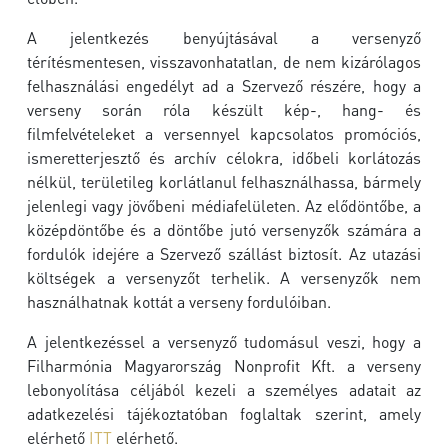
A jelentkezés benyújtásával a versenyző
térítésmentesen, visszavonhatatlan, de nem kizárólagos
felhasználási engedélyt ad a Szervező részére, hogy a
verseny során róla készült kép-, hang- és
filmfelvételeket a versennyel kapcsolatos promóciós,
ismeretterjesztő és archív célokra, időbeli korlátozás
nélkül, területileg korlátlanul felhasználhassa, bármely
jelenlegi vagy jövőbeni médiafelületen.
Az elődöntőbe, a
középdöntőbe és a döntőbe jutó versenyzők számára a
fordulók idejére a Szervező szállást biztosít. Az utazási
költségek a versenyzőt terhelik. A versenyzők nem
használhatnak kottát a verseny fordulóiban.
A jelentkezéssel a versenyző tudomásul veszi, hogy a
Filharmónia Magyarország Nonprofit Kft. a verseny
lebonyolítása céljából kezeli a személyes adatait az
adatkezelési tájékoztatóban foglaltak szerint, amely
elérhető
ITT
elérhető.