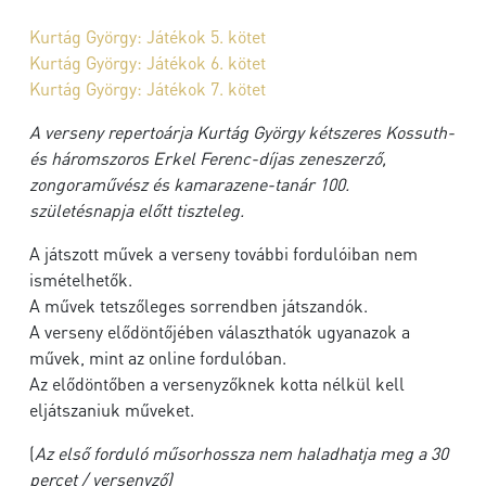
Kurtág György: Játékok 5. kötet
Kurtág György: Játékok 6. kötet
Kurtág György: Játékok 7. kötet
A verseny repertoárja Kurtág György kétszeres Kossuth-
és háromszoros Erkel Ferenc-díjas zeneszerző,
zongoraművész és kamarazene-tanár 100.
születésnapja előtt tiszteleg.
A játszott művek a verseny további fordulóiban nem
ismételhetők.
A művek tetszőleges sorrendben játszandók.
A verseny elődöntőjében választhatók ugyanazok a
művek, mint az online fordulóban.
Az elődöntőben a versenyzőknek kotta nélkül kell
eljátszaniuk műveket.
(
Az első forduló műsorhossza nem haladhatja meg a 30
percet / versenyző)