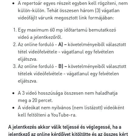
A repertoár egyes részeit egyben kell rögzíteni, nem
külön-külön. Tehát összesen három (3) vágatlan
videófájlt várunk megosztott link formájában:
Egy maximum 60 mp időtartamú bemutatkozó
videó a jelentkezőről.
Az online forduló -
A) –
követelményeiből választott
tétel videófelvétele - vágatlanul egy felvételen
eljátszva.
Az online forduló -
B) –
követelményeiből választott
tételek videófelvétele - vágatlanul egy felvételen
eljátszva.
A 3 videó hosszúsága összesen nem haladhatja
meg a 20 percet.
A videókat nem nyilvános (nem listázott) videóként
kell feltölteni a YouTube-ra.
A jelentkezés akkor válik teljessé és véglegessé, ha a
jelentkező az online kérdőívet kitöltötte és az összes kért