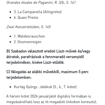
Grandes études de Paganini, R. 3/b; S. 141
3. La Campanella (Allegretto)
6. Quasi Presto
Zwei Konzertetüden, S. 145
1. Waldesrauschen
2. Gnomenreigen
B)
Szabadon választott eredeti Liszt-művek és/vagy
átiratok, parafrázisok a fennmaradó versenyidő
terjedelmében,
kivéve Liszt-etűdök
.
C)
Válogatás az alábbi művekből, maximum 5 perc
terjedelemben:
Kurtág György:
Játékok
(5., 6., 7. kötet)
A három kötet 2026 januárjától digitális formában is
megvásárolható lesz az itt megadott linkeken keresztül.