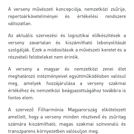
A verseny művészeti koncepciója, nemzetközi zsűrije,
repertoárkövetelményei és értékelési rendszere
változatlan.
Az aktuális szervezési és logisztikai előkészítések a
verseny zavartalan és kiszámítható lebonyolítását
szolgálják. Ezek a módosítások a művészeti keretet és a
részvételi feltételeket nem érintik.
A verseny a magyar és nemzetközi zenei élet
meghatározó intézményeivel együttműködésben valósul
meg, amelyek hozzájárulása a verseny szakmai
értékéhez és nemzetközi beágyazottságához továbbra is
fontos elem.
A szervező Filharmónia Magyarország elkötelezett
amellett, hogy a verseny minden résztvevő és zsűritag
számára kiszámítható, magas szakmai színvonalú és
transzparens környezetben valósuljon meg.