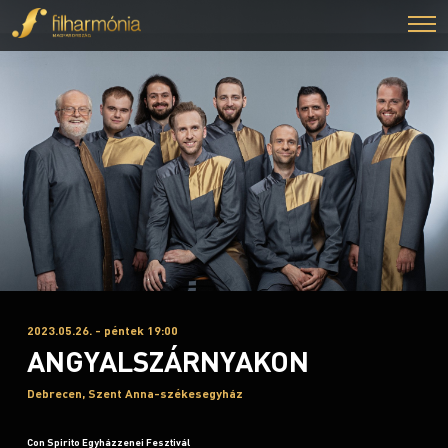
2023.05.26. - péntek 19:00
ANGYALSZÁRNYAKON
Debrecen, Szent Anna-székesegyház
Con Spirito Egyházzenei Fesztivál