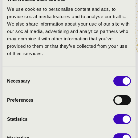
Debrecenben a világ szakrális zenéiből hallhatunk majd
We use cookies to personalise content and ads, to
válogatást. Az est művészeti vezetőjével Bubnó
provide social media features and to analyse our traffic.
Tamással olyan műsorral érkeznek melyben ugyan
We also share information about your use of our site with
különböző korok és stílusok zenéi jelennek meg, de
our social media, advertising and analytics partners who
mégis összeköti őket a lelki gazdagság.
may combine it with other information that you’ve
provided to them or that they’ve collected from your use
of their services.
ELŐADÓK:
Szent Efrém Férfikar
Consent
művészeti vezető:
Bubnó Tamás
Necessary
Selection
Bolyki Sára
- ének
Preferences
Statistics