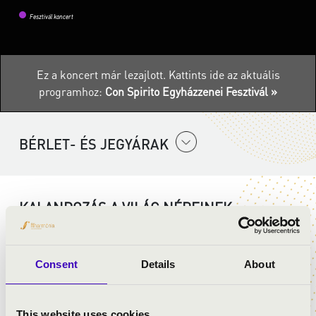
Fesztivál koncert
Ez a koncert már lezajlott.
Kattints ide az aktuális
programhoz:
Con Spirito Egyházzenei Fesztivál »
BÉRLET- ÉS JEGYÁRAK
KALANDOZÁS A VILÁG NÉPEINEK
SZAKRÁLIS ZENÉJÉBEN
Magyarország legnépszerűbb vokális együttesei között
Consent
Details
About
számontartott Szent Efrém Férfikar ezúttal Bolyki
Sárával, a népzenei, világzenei és jazzprojektek
elhivatott énekesnőjével lép színpadra. Május 26-án
This website uses cookies