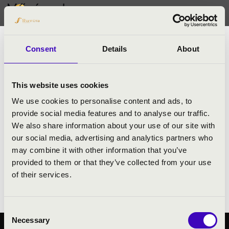
Művészek
Bolyki Sára
Consent
Details
About
Sári második generációs acappellista, a Bolyki Brothers
legidősebb tagjának lánya. 2015 óta énekel az együttesben,
vendégszereplésével a Jazzation megnyerte a Lipcsei
This website uses cookies
Nemzetközi Acappella Verseny nagydíját és közönségdíját.
We use cookies to personalise content and ads, to
Ezt követően a csapat tajvani turnéján már hivatalosan is a
provide social media features and to analyse our traffic.
formáció tagjaként állt színpadra - a Taichung Jazz
We also share information about your use of our site with
Festivalon rögtön 25.000 ember elé. 2019-ben kitüntetéssel
our social media, advertising and analytics partners who
diplomázott a Liszt Ferenc Zeneművészeti Egyetem népi
may combine it with other information that you’ve
ének szakán, ahová már a diploma megszerzése előtt
provided to them or that they’ve collected from your use
meghívták tanítani. A Jazzation mellett alapszakon is tanít,
of their services.
magyar és balkáni népzenei formációk meghívott szólistája.
Consent
Necessary
Selection