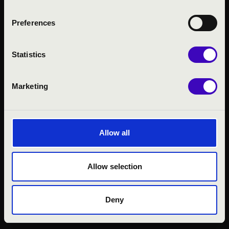
KÖZÉRDEKŰ ADATOK
Preferences
ADATVÉDELMI
TÁJÉKOZTATÓ
JOGI NYILATKOZAT
Statistics
Marketing
Allow all
Allow selection
© 2026 FILHARMÓNIA MAGYARORSZÁG
Deny