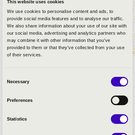
This website uses cookies
We use cookies to personalise content and ads, to
MŰSOR:
provide social media features and to analyse our traffic.
We also share information about your use of our site with
Wolfgang Amadeus Mozart: G-dúr mise, K. 140
our social media, advertising and analytics partners who
Wolfgang Amadeus Mozart: Ave Verum Corpus, K. 618
may combine it with other information that you’ve
Wolfgang Amadeus Mozart: Laudate Dominum, K. 339
provided to them or that they’ve collected from your use
Wolfgang Amadeus Mozart: Exultate Jubilate - Alleluja,
of their services.
K. 165
Consent
Necessary
Selection
Preferences
Statistics