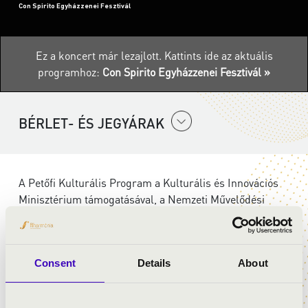
Con Spirito Egyházzenei Fesztivál
Ez a koncert már lezajlott.
Kattints ide az aktuális
programhoz:
Con Spirito Egyházzenei Fesztivál »
BÉRLET- ÉS JEGYÁRAK
A Petőfi Kulturális Program a Kulturális és Innovációs
Minisztérium támogatásával, a Nemzeti Művelődési
Intézet koordinációjában valósul meg.
Consent
Details
About
ELŐADÓK:
Szent Gellért Együttes