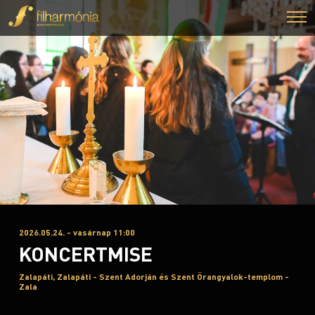
2026.05.24. - vasárnap 11:00
KONCERTMISE
Zalapáti, Zalapáti - Szent Adorján és Szent Őrangyalok-templom -
Zala