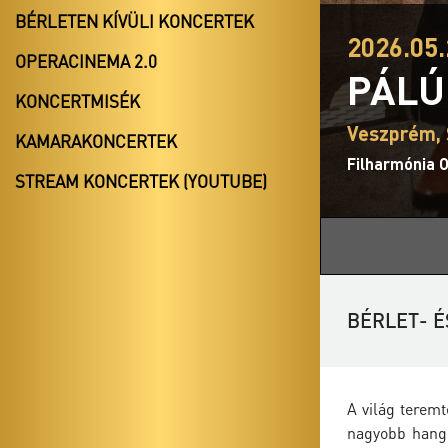
BÉRLETEN KÍVÜLI KONCERTEK
2026.05.
OPERACINEMA 2.0
PÁLÚ
KONCERTMISÉK
Veszprém, 
KAMARAKONCERTEK
Filharmónia 
STREAM KONCERTEK (YOUTUBE)
BÉRLET- É
A világ terem
nagyobb hangs