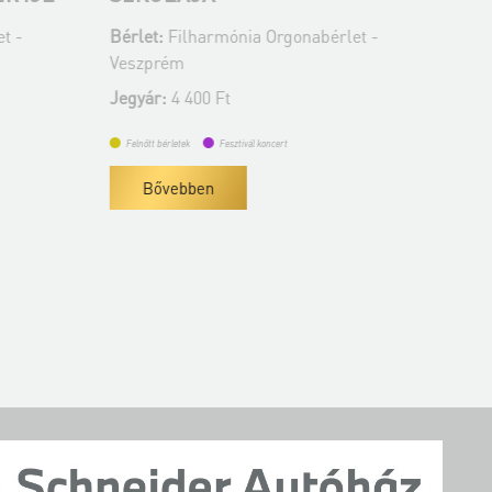
t -
Bérlet:
Filharmónia Orgonabérlet -
Bér
Veszprém
Ve
Jegyár:
4 400 Ft
Jeg
Felnőtt bérletek
Fesztivál koncert
Fe
Bővebben