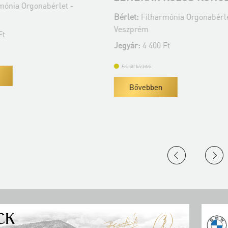
mónia Orgonabérlet -
Bérlet:
Filharmónia Orgonabérle
Veszprém
Ft
Jegyár:
4 400 Ft
Felnőtt bérletek
Bővebben