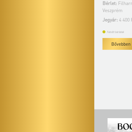
Bérlet:
Filharmónia Orgonabérlet -
Bérlet:
Filhar
Veszprém
Veszprém
Jegyár:
4 400 Ft
Jegyár:
4 400 
Felnőtt bérletek
Felnőtt bérletek
Bővebben
Bővebben