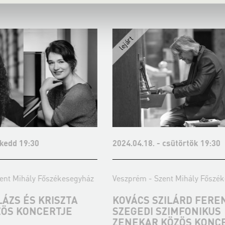
 kedd 19:30
2024.04.18. - csütörtök 19:30
ent Mihály Főszékesegyház
Veszprém - Szent Mihály Főszé
ÁZS ÉS KRISZTA
KOVÁCS SZILÁRD FEREN
ZÖS KONCERTJE
SZEGEDI SZIMFONIKUS
ZENEKAR KÖZÖS KONC