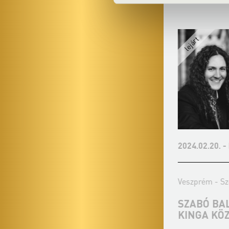
2023.12.29. - péntek 19:30
2024.02.20. -
Veszprém - Szent Mihály Főszékesegyház
Veszprém - Sz
KISS ZSOLT ÉS A FOUR BONES
SZABÓ BAL
QUARTET KÖZÖS KONCERTJE
KINGA KÖ