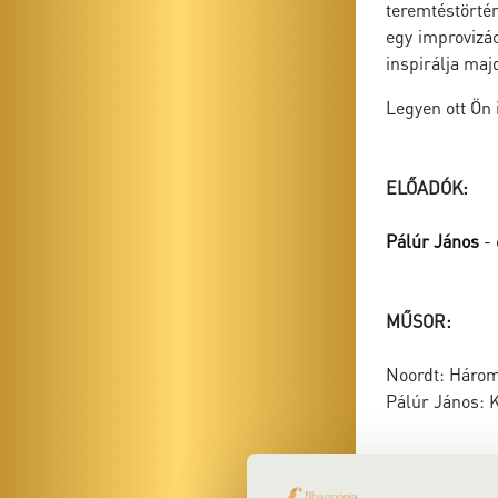
teremtéstörtén
egy improvizá
inspirálja maj
Legyen ott Ön 
ELŐADÓK:
Pálúr János
- 
MŰSOR:
Noordt: Három 
Pálúr János: K