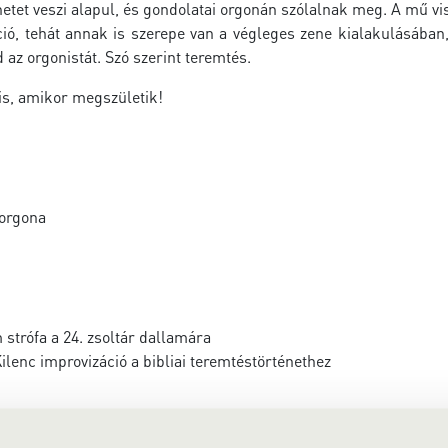
etet veszi alapul, és gondolatai orgonán szólalnak meg. A mű vi
ció, tehát annak is szerepe van a végleges zene kialakulásában
d az orgonistát. Szó szerint teremtés.
is, amikor megszületik!
orgona
strófa a 24. zsoltár dallamára
ilenc improvizáció a bibliai teremtéstörténethez