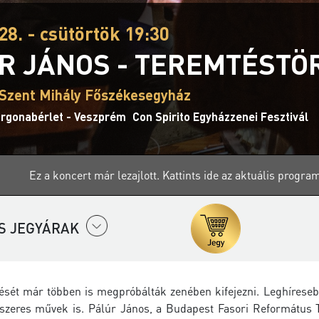
28. - csütörtök 19:30
R JÁNOS - TEREMTÉSTÖ
Szent Mihály Főszékesegyház
Orgonabérlet - Veszprém
Con Spirito Egyházzenei Fesztivál
Ez a koncert már lezajlott.
Kattints ide az aktuális progra
S JEGYÁRAK
tését már többen is megpróbálták zenében kifejezni. Leghírese
zeres művek is. Pálúr János, a Budapest Fasori Református Te