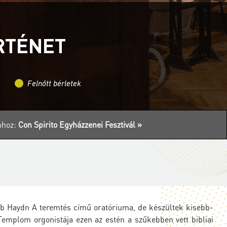
RTÉNET
Felnőtt bérletek
mhoz:
Con Spirito Egyházzenei Fesztivál »
bb Haydn A teremtés című oratóriuma, de készültek kisebb-
mplom orgonistája ezen az estén a szűkebben vett bibliai