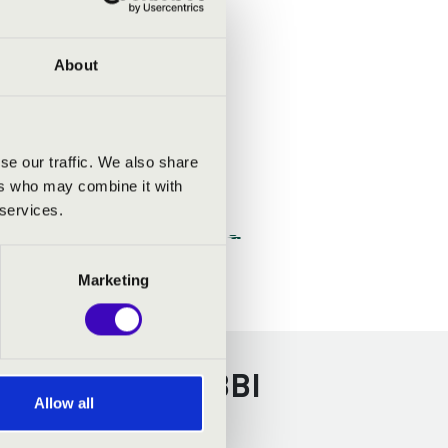
About
se our traffic. We also share
ers who may combine it with
 services.
Marketing
ZPRÉM - TOVÁBBI
Allow all