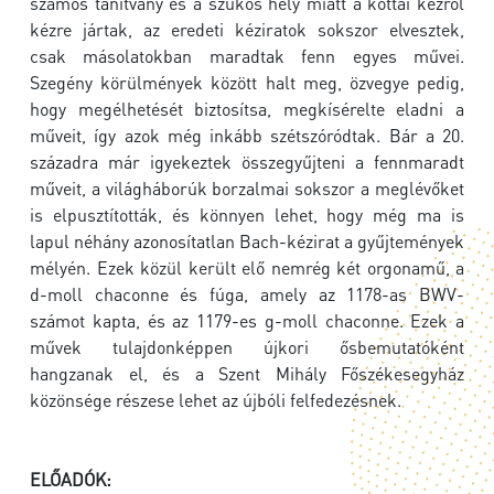
számos tanítvány és a szűkös hely miatt a kottái kézről
kézre jártak, az eredeti kéziratok sokszor elvesztek,
csak másolatokban maradtak fenn egyes művei.
Szegény körülmények között halt meg, özvegye pedig,
hogy megélhetését biztosítsa, megkísérelte eladni a
műveit, így azok még inkább szétszóródtak. Bár a 20.
századra már igyekeztek összegyűjteni a fennmaradt
műveit, a világháborúk borzalmai sokszor a meglévőket
is elpusztították, és könnyen lehet, hogy még ma is
lapul néhány azonosítatlan Bach-kézirat a gyűjtemények
mélyén. Ezek közül került elő nemrég két orgonamű, a
d-moll chaconne és fúga, amely az 1178-as BWV-
számot kapta, és az 1179-es g-moll chaconne. Ezek a
művek tulajdonképpen újkori ősbemutatóként
hangzanak el, és a Szent Mihály Főszékesegyház
közönsége részese lehet az újbóli felfedezésnek.
ELŐADÓK: