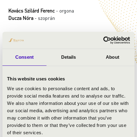
Kovács Szilárd Ferenc
- orgona
Ducza Nóra
- szoprán
MŰSOR:
Lalande: Or dites nous Marie
Consent
Details
About
Bach: g-moll Chaconne, BWV 1179
Kovács Szilárd Ferenc: Ave Maria
Kovács Szilárd Ferenc: Missa pro organo
This website uses cookies
Purcell: Thy hand, Belinda / Dido és Aeneas
We use cookies to personalise content and ads, to
Bach: d-moll Chaconne és fúga, BWV 1178
provide social media features and to analyse our traffic.
Bach: Quia respexit/ Magnificat
We also share information about your use of our site with
Kovács Szilárd Ferenc: Változatok egy magyar
our social media, advertising and analytics partners who
népénekre
may combine it with other information that you’ve
provided to them or that they’ve collected from your use
of their services.