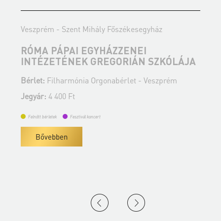
Veszprém - Szent Mihály Főszékesegyház
V
RÓMA PÁPAI EGYHÁZZENEI
S
INTÉZETÉNEK GREGORIÁN SZKÓLÁJA
Bérlet:
Filharmónia Orgonabérlet - Veszprém
B
Jegyár:
4 400 Ft
J
Felnőtt bérletek
Fesztivál koncert
Bővebben