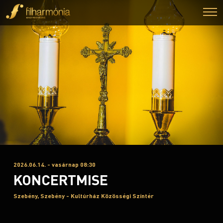
2026.06.14. - vasárnap 08:30
KONCERTMISE
Szebény, Szebény - Kultúrház Közösségi Színtér