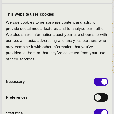
MŰSOR:
This website uses cookies
Jacobus Gallus Handl: Praeparate corda vestra
Michael Haydn: Missa Sancti Leopoldi - Kyrie
We use cookies to personalise content and ads, to
Michael Haydn: Missa Sancti Leopoldi - Gloria
provide social media features and to analyse our traffic.
Jacobus Gallus Handl: Regnum mundi - Zsoltár
We also share information about your use of our site with
Jacobus Gallus Handl: Haec es dies - Alleluja
our social media, advertising and analytics partners who
Michael Haydn: Missa Sancti Leopoldi - Credo
may combine it with other information that you’ve
Tomás Luis de Victoria: O sacrum convivium
provided to them or that they’ve collected from your use
Michael Haydn: Missa Sancti Leopoldi - Sanctus
of their services.
Michael Haydn: Missa Sancti Leopoldi - Agnus Dei
Amerikai népének: How great Thou art
Ola Gjeilo: Northern lights
Consent
Necessary
Selection
Preferences
Statistics