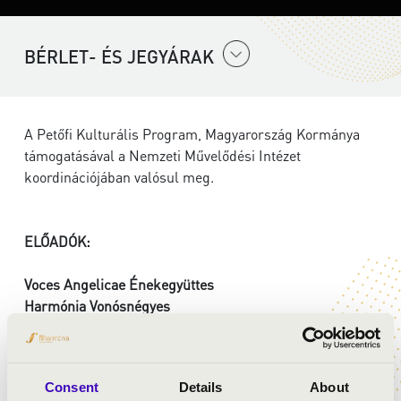
BÉRLET- ÉS JEGYÁRAK
A Petőfi Kulturális Program, Magyarország Kormánya
támogatásával a Nemzeti Művelődési Intézet
koordinációjában valósul meg.
ELŐADÓK:
Voces Angelicae Énekegyüttes
Harmónia Vonósnégyes
Schallinger Foidl Artúr
- orgona
vezényel:
Dinnyés Soma
Consent
Details
About