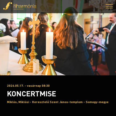
2026.05.17. - vasárnap 08:30
KONCERTMISE
Miklós, Miklósi - Keresztelő Szent János-templom - Somogy-megye