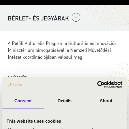
BÉRLET- ÉS JEGYÁRAK
A Petőfi Kulturális Program a Kulturális és Innovációs
Minisztérium támogatásával, a Nemzeti Művelődési
Intézet koordinációjában valósul meg.
ELŐADÓK:
Szent Gellért Együttes
Consent
Details
About
MŰSOR:
This website uses cookies
Wolfgang Amadeus Mozart: G-dúr mise, K. 140