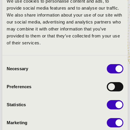
We use cookies to personalise content and ads, to
Wolfgang Amadeus Mozart: Ave Verum Corpus, K. 618
provide social media features and to analyse our traffic.
Wolfgang Amadeus Mozart: Laudate Dominum, K. 339
We also share information about your use of our site with
Wolfgang Amadeus Mozart: Exultate Jubilate - Alleluja,
our social media, advertising and analytics partners who
K. 165
may combine it with other information that you’ve
provided to them or that they’ve collected from your use
of their services.
Consent
Necessary
Selection
Preferences
Statistics
Marketing