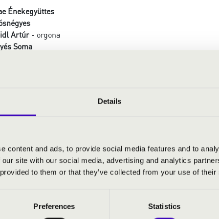
ae Énekegyüttes
ósnégyes
idl Artúr
- orgona
yés Soma
Details
s Handl: Praeparate corda vestra
 Missa Sancti Leopoldi - Kyrie
 Missa Sancti Leopoldi - Gloria
s Handl: Regnum mundi - Zsoltár
e content and ads, to provide social media features and to analy
 Handl: Haec es dies - Alleluja
 our site with our social media, advertising and analytics partn
: Missa Sancti Leopoldi - Credo
 provided to them or that they’ve collected from your use of their
 Victoria: O sacrum convivium
: Missa Sancti Leopoldi - Sanctus
: Missa Sancti Leopoldi - Agnus Dei
Preferences
Statistics
nek: How great Thou art