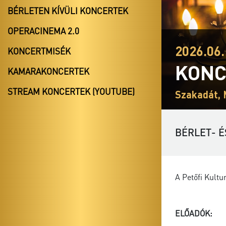
BÉRLETEN KÍVÜLI KONCERTEK
OPERACINEMA 2.0
2026.06.
KONCERTMISÉK
KONC
KAMARAKONCERTEK
STREAM KONCERTEK (YOUTUBE)
Szakadát, 
BÉRLET- É
A Petőfi Kult
ELŐADÓK: