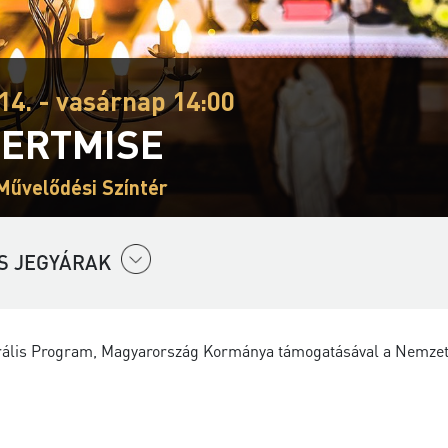
14. - vasárnap 14:00
ERTMISE
Művelődési Színtér
S JEGYÁRAK
urális Program, Magyarország Kormánya támogatásával a Nemzeti