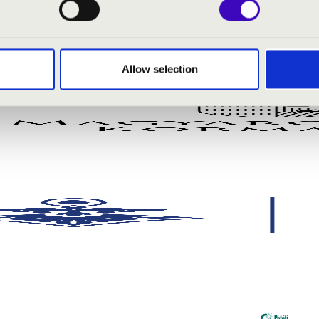
rthern lights
Allow selection