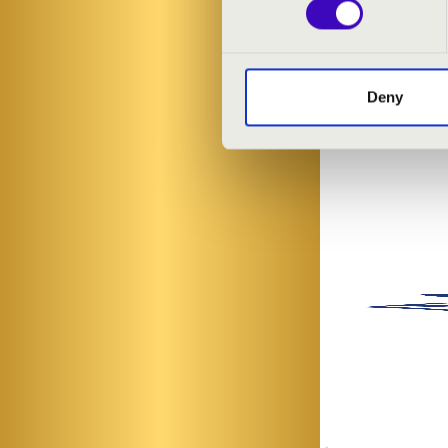
Ola Gjeilo: No
Deny