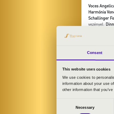
Voces Angelic
Harmónia Von
Schallinger Fo
vezényel:
Dinn
MŰSOR:
Consent
Jacobus Gallu
Michael Haydn:
Michael Haydn:
This website uses cookies
Jacobus Gallu
We use cookies to personalis
Jacobus Gallus
information about your use of
Michael Haydn
other information that you’ve
Tomás Luis de
Michael Haydn
Consent
Michael Haydn
Necessary
Selection
Amerikai népé