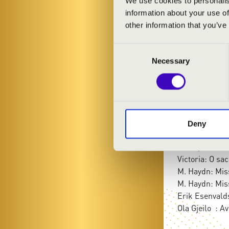
We use cookies to personalis
information about your use of
Szent Gellért 
other information that you’ve
Consent
MŰSOR:
Necessary
Selection
Berlioz: Veni 
M. Haydn: Miss
M. Haydn: Miss
J. Händel: R
Deny
J. Händel: Hae
M. Haydn: Mis
Victoria: O s
M. Haydn: Mis
M. Haydn: Mis
Erik Esenvalds
Ola Gjeilo : A