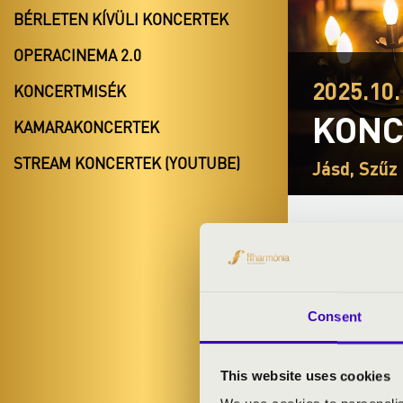
BÉRLETEN KÍVÜLI KONCERTEK
OPERACINEMA 2.0
2025.10.
KONCERTMISÉK
KONC
KAMARAKONCERTEK
STREAM KONCERTEK (YOUTUBE)
Jásd, Szűz
BÉRLET- É
Koncertmisék 
Consent
A sorozat a Pe
This website uses cookies
ELŐADÓK: