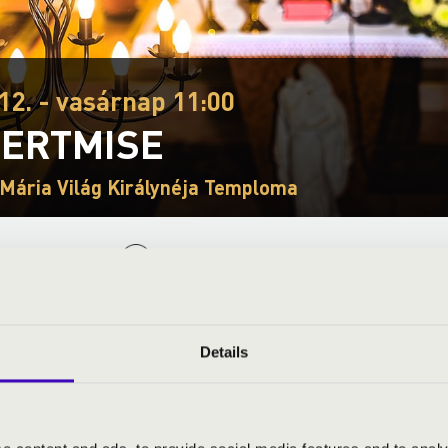
12. - vasárnap 11:00
ERTMISE
 Mária Világ Királynéja Temploma
S JEGYÁRAK
a Filharmónia Magyarország szervezésében országszerte.
Details
tőfi Kulturális Program keretében valósul meg.