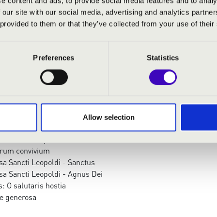
e content and ads, to provide social media features and to analy
 our site with our social media, advertising and analytics partn
Együttes
 provided to them or that they’ve collected from your use of their
Preferences
Statistics
Creator Spiritus
a Sancti Leopoldi - Kyrie
a Sancti Leopoldi - Gloria
egnum Mundi
Allow selection
c est dies
sa Sancti Leopoldi - Credo
acrum convivium
sa Sancti Leopoldi - Sanctus
sa Sancti Leopoldi - Agnus Dei
: O salutaris hostia
ve generosa