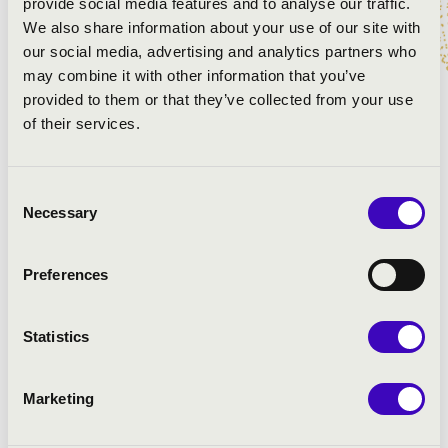
provide social media features and to analyse our traffic.
Wolfgang Amadeus Mozart: Ave Verum Corpus, K. 618
We also share information about your use of our site with
Wolfgang Amadeus Mozart: Laudate Dominum, K. 339
our social media, advertising and analytics partners who
Wolfgang Amadeus Mozart: Exultate Jubilate - Alleluja,
may combine it with other information that you’ve
K. 165
provided to them or that they’ve collected from your use
of their services.
Consent
Necessary
Selection
Preferences
Statistics
Marketing