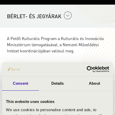
BÉRLET- ÉS JEGYÁRAK
A Petőfi Kulturális Program a Kulturális és Innovációs
Minisztérium támogatásával, a Nemzeti Művelődési
Intézet koordinációjában valósul meg.
ELŐADÓK:
Szent Gellért Együttes
Consent
Details
About
MŰSOR:
This website uses cookies
We use cookies to personalise content and ads, to
Wolfgang Amadeus Mozart: G-dúr mise, K. 140