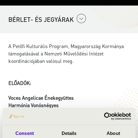
BÉRLET- ÉS JEGYÁRAK
A Petőfi Kulturális Program, Magyarország Kormánya
támogatásával a Nemzeti Művelődési Intézet
koordinációjában valósul meg.
ELŐADÓK:
Voces Angelicae Énekegyüttes
Harmónia Vonósnégyes
Schallinger Foidl Artúr
- orgona
vezényel:
Dinnyés Soma
Consent
Details
About