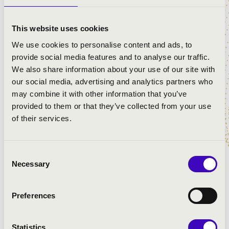
MŰSOR:
This website uses cookies
Jacobus Gallus Handl: Praeparate corda vestra
Michael Haydn: Missa Sancti Leopoldi - Kyrie
We use cookies to personalise content and ads, to
Michael Haydn: Missa Sancti Leopoldi - Gloria
provide social media features and to analyse our traffic.
Jacobus Gallus Handl: Regnum mundi - Zsoltár
We also share information about your use of our site with
Jacobus Gallus Handl: Haec es dies - Alleluja
our social media, advertising and analytics partners who
Michael Haydn: Missa Sancti Leopoldi - Credo
may combine it with other information that you’ve
Tomás Luis de Victoria: O sacrum convivium
provided to them or that they’ve collected from your use
Michael Haydn: Missa Sancti Leopoldi - Sanctus
of their services.
Michael Haydn: Missa Sancti Leopoldi - Agnus Dei
Amerikai népének: How great Thou art
Ola Gjeilo: Northern lights
Consent
Necessary
Selection
Preferences
Statistics