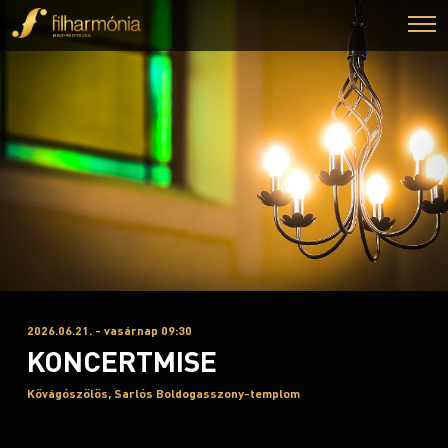
2026.06.21. - vasárnap 09:30
KONCERTMISE
Kővágószőlős, Sarlós Boldogasszony-templom