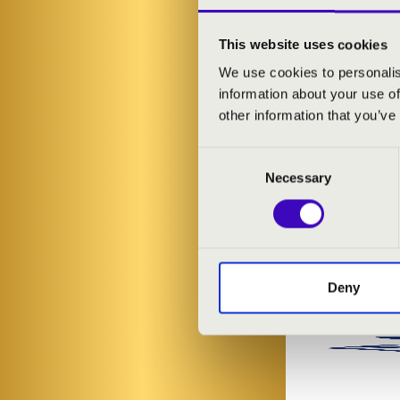
Horváth István
Szélpál Szilve
This website uses cookies
We use cookies to personalis
information about your use of
MŰSOR:
other information that you’ve
Mozart: G-dúr
Consent
Mozart: Ave v
Necessary
Selection
Mozart: Laud
Mozart: Exulta
Deny