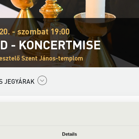
20. - szombat 19:00
D - KONCERTMISE
esztelő Szent János-templom
S JEGYÁRAK
Együttes
 szoprán
Details
lt