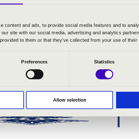
- tenor, orgona, karmester
szter
- basszus
e content and ads, to provide social media features and to analy
 our site with our social media, advertising and analytics partn
 provided to them or that they’ve collected from your use of their
 mise, K140
erum corpus
Preferences
Statistics
ate Dominum, K339
te Jubilate - Alleluja
Allow selection