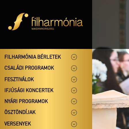
FILHARMÓNIA BÉRLETEK
CSALÁDI PROGRAMOK
FESZTIVÁLOK
IFJÚSÁGI KONCERTEK
NYÁRI PROGRAMOK
ÖSZTÖNDÍJAK
VERSENYEK