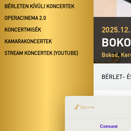
BÉRLETEN KÍVÜLI KONCERTEK
OPERACINEMA 2.0
2025.12.
KONCERTMISÉK
BOKO
KAMARAKONCERTEK
STREAM KONCERTEK (YOUTUBE)
Bokod, Ker
BÉRLET- É
ELŐADÓK:
Szent Gellért 
Kriszta Kinga
-
Consent
Csádi Nóra
- a