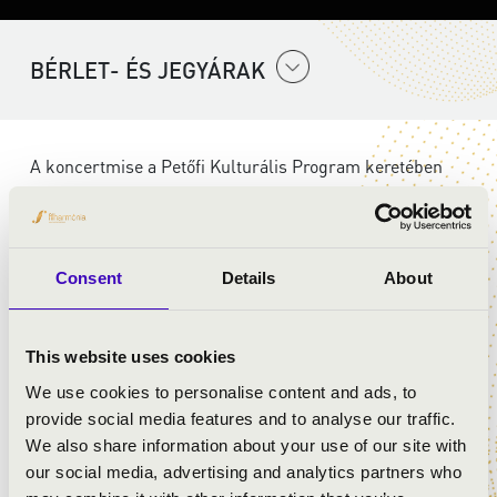
BÉRLET- ÉS JEGYÁRAK
A koncertmise a Petőfi Kulturális Program keretében
valósul meg.
ELŐADÓK:
Consent
Details
About
Szent Gellért Együttes
This website uses cookies
We use cookies to personalise content and ads, to
MŰSOR:
provide social media features and to analyse our traffic.
We also share information about your use of our site with
Mozart: G-dúr mise, K140
our social media, advertising and analytics partners who
Mozart: Ave verum corpus