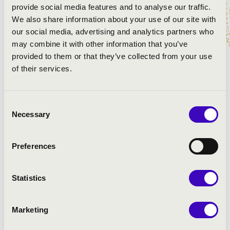
provide social media features and to analyse our traffic.
Mozart: G-dúr mise, K140
We also share information about your use of our site with
Mozart: Ave verum corpus
our social media, advertising and analytics partners who
Mozart: Laudate Dominum, K339
may combine it with other information that you’ve
Mozart: Exultate Jubilate - Alleluja
provided to them or that they’ve collected from your use
of their services.
Consent
Necessary
Selection
Preferences
Statistics
Marketing