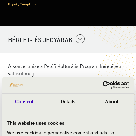
Etyek, Templom
BÉRLET- ÉS JEGYÁRAK
A koncertmise a Petőfi Kulturális Program keretében
valósul meg.
ELŐADÓK:
Consent
Details
About
Szent Gellért Együttes
This website uses cookies
MŰSOR:
We use cookies to personalise content and ads, to