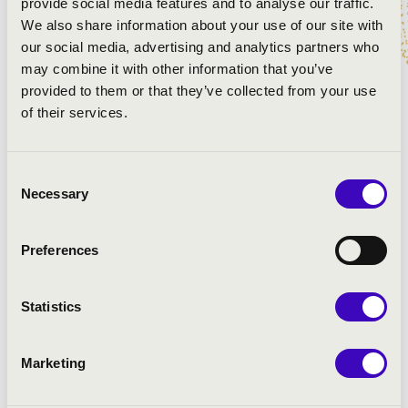
provide social media features and to analyse our traffic.
Wolfgang Amadeus Mozart: Ave Verum Corpus, K. 618
We also share information about your use of our site with
Wolfgang Amadeus Mozart: Laudate Dominum, K. 339
our social media, advertising and analytics partners who
Wolfgang Amadeus Mozart: Exultate Jubilate - Alleluja,
may combine it with other information that you’ve
K. 165
provided to them or that they’ve collected from your use
of their services.
Consent
Necessary
Selection
Preferences
Statistics
Marketing