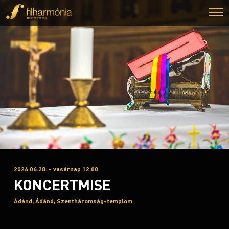
2026.06.28. - vasárnap 12:00
KONCERTMISE
Ádánd, Ádánd, Szentháromság-templom