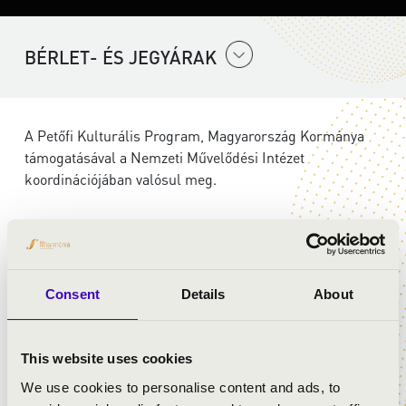
BÉRLET- ÉS JEGYÁRAK
A Petőfi Kulturális Program, Magyarország Kormánya
támogatásával a Nemzeti Művelődési Intézet
koordinációjában valósul meg.
ELŐADÓK:
Szent Gellért Együttes
Consent
Details
About
MŰSOR:
This website uses cookies
We use cookies to personalise content and ads, to
Wolfgang Amadeus Mozart: G-dúr mise, K. 140