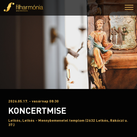
2026.05.17. - vasárnap 08:30
KONCERTMISE
Letkés, Letkés - Mennybemenetel templom (2632 Letkés, Rákóczi u.
37.)