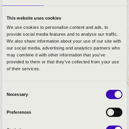
MŰSOR:
This website uses cookies
Jacobus Gallus Handl: Praeparate corda vestra
We use cookies to personalise content and ads, to
Michael Haydn: Missa Sancti Leopoldi - Kyrie
provide social media features and to analyse our traffic.
Michael Haydn: Missa Sancti Leopoldi - Gloria
We also share information about your use of our site with
Jacobus Gallus Handl: Regnum mundi - Zsoltár
our social media, advertising and analytics partners who
Jacobus Gallus Handl: Haec es dies - Alleluja
may combine it with other information that you’ve
Michael Haydn: Missa Sancti Leopoldi - Credo
provided to them or that they’ve collected from your use
Tomás Luis de Victoria: O sacrum convivium
of their services.
Michael Haydn: Missa Sancti Leopoldi - Sanctus
Michael Haydn: Missa Sancti Leopoldi - Agnus Dei
Amerikai népének: How great Thou art
Consent
Ola Gjeilo: Northern lights
Necessary
Selection
Preferences