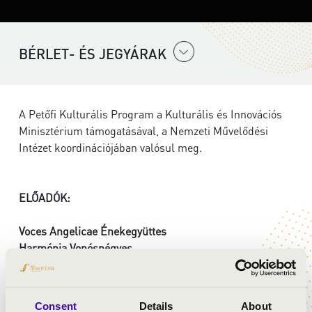
BÉRLET- ÉS JEGYÁRAK
A Petőfi Kulturális Program a Kulturális és Innovációs
Minisztérium támogatásával, a Nemzeti Művelődési
Intézet koordinációjában valósul meg.
ELŐADÓK:
Voces Angelicae Énekegyüttes
Harmónia Vonósnégyes
Schallinger Foidl Artúr
- orgona
vezényel:
Dinnyés Soma
Consent
Details
About