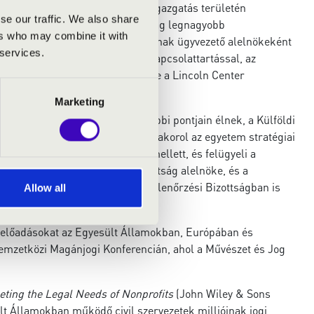
élet, valamint a jog és az államigazgatás területén
se our traffic. We also share
a 2005-ben indult, jelenleg a világ legnagyobb
ers who may combine it with
incoln Center Általános Tanácsának ügyvezető alelnökeként
 services.
irányításában, és a kormányzati kapcsolattartással, az
os feladatokat lát el. Ő a vezetője a Lincoln Center
zményének is.
Marketing
ik közül sokan a világ legtávolabbi pontjain élnek, a Külföldi
senthalt. A testület befolyást gyakorol az egyetem stratégiai
működik az egyetem vezetése mellett, és felügyeli a
ti és Társadalomtudományi Bizottság alelnöke, és a
iós és Management, valamit az Ellenőrzési Bizottságban is
Allow all
előadásokat az Egyesült Államokban, Európában és
emzetközi Magánjogi Konferencián, ahol a Művészet és Jog
ting the Legal Needs of Nonprofits
(John Wiley & Sons
lt Államokban működő civil szervezetek millióinak jogi