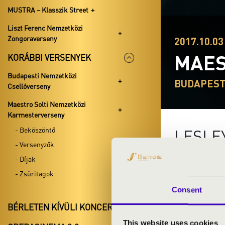
MUSTRA – Klasszik Street
Liszt Ferenc Nemzetközi
Zongoraverseny
2017.10.03 
MAES
KORÁBBI VERSENYEK
Budapesti Nemzetközi
BUDAPEST
Csellóverseny
Maestro Solti Nemzetközi
Karmesterverseny
- Beköszöntő
LESLE
- Versenyzők
- Díjak
- Zsűritagok
Consent
BÉRLETEN KÍVÜLI KONCERTEK
This website uses cookies