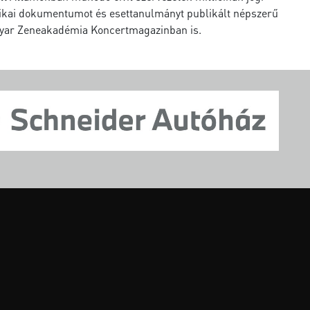
litikai dokumentumot és esettanulmányt publikált népszerű
gyar Zeneakadémia Koncertmagazinban is.