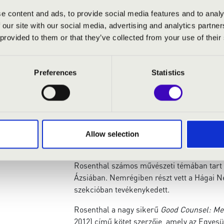
Lesley Rosenthal a művészeti és kulturális 
e content and ads, to provide social media features and to analy
nemzetközi szaktekintélynek számít. Pályáj
 our site with our social media, advertising and analytics partn
előadóművészeti központja, a New York-i L
 provided to them or that they’ve collected from your use of their
részt vesz az intézmény jogi és szervezeti 
archiválással és a tájékoztatással kapcsolat
Performing Arts Hall of Fame nevű taginté
Preferences
Statistics
2014-ben a Harvard egyetem volt diákjai, ak
Diákok Testületének tagjává választották Ro
programjainak alakulására, tanácsadóként 
látogatás folyamatát. Rosenthal a Művésze
Végrehajtási, Finanszírozási, Adminisztrác
Allow selection
szerepet vállal.
Rosenthal számos művészeti témában tart 
Ázsiában. Nemrégiben részt vett a Hágai N
szekcióban tevékenykedett.
Rosenthal a nagy sikerű
Good Counsel: Mee
2012) című kötet szerzője, amely az Egyesü