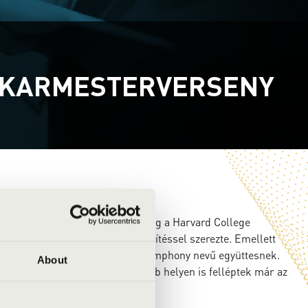
I KARMESTERVERSENY
arán diplomázott, korábban pedig a Harvard College
 laude
és Phi Beta Kappa minősítéssel szerezte. Emellett
apítója a Park Avenue Chamber Symphony nevű együttesnek.
About
 előadójaként együttesével több helyen is felléptek már az