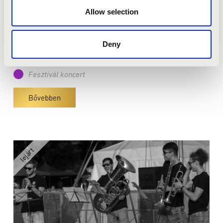
Pécs - Mandulás játszótér (erdei tornapálya)
Allow selection
MUZSIKÁLÓ ERDŐ
Deny
Jegyár:
Ingyenes!
Fesztivál koncert
Bővebben