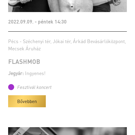
2022.09.09. - péntek 14:30
Pécs - Széchenyi tér, Jókai tér, Árkád Bevásárlóközpont,
Mecsek Áruház
FLASHMOB
Jegyár:
Ingyenes!
Fesztivál koncert
Bővebben