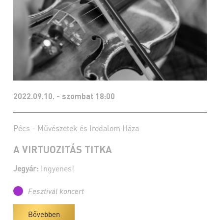
2022.09.10. - szombat 18:00
Pécs - Művészetek és Irodalom Háza
A VIRTUOZITÁS TITKA
Jegyár:
Ingyenes!
Fesztivál koncert
Bővebben