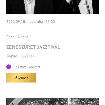
2022.09.10. - szombat 21:00
Pécs - Nappali
ZENESZÜRET JAZZTIVÁL
Jegyár:
Ingyenes!
Fesztivál koncert
Bővebben