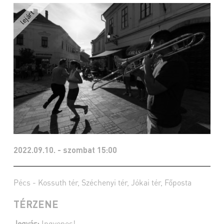
2022.09.10. - szombat 15:00
Pécs - Kossuth tér, Széchenyi tér, Jókai tér, Főposta
TÉRZENE
Jegyár:
Ingyenes!