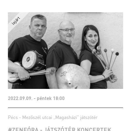
2022.09.09. - péntek 18:00
Pécs - Mezőszél utcai „Magasházi” játszótér
#ZENEÓRA - JÁTSZÓTÉR KONCERTEK