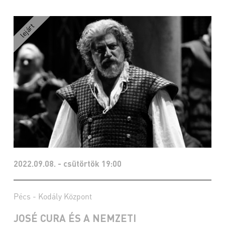
2022.09.08. - csütörtök 19:00
Pécs - Kodály Központ
JOSÉ CURA ÉS A NEMZETI