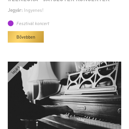
Jegyár:
Ingyenes!
Fesztivál koncert
Bővebben