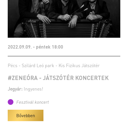
2022.09.09. - péntek 18:00
Pécs - Szilárd Leó park - Kis Fizikus Játszótér
#ZENEÓRA - JÁTSZÓTÉR KONCERTEK
Jegyár:
Ingyenes!
Fesztivál koncert
Bővebben