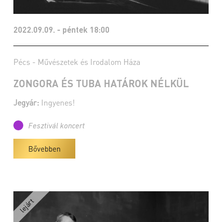
2022.09.09. - péntek 18:00
Pécs - Művészetek és Irodalom Háza
ZONGORA ÉS TUBA HATÁROK NÉLKÜL
Jegyár:
Ingyenes!
Fesztivál koncert
Bővebben