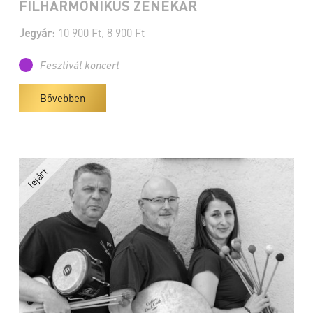
FILHARMONIKUS ZENEKAR
Jegyár:
10 900 Ft, 8 900 Ft
Fesztivál koncert
Bővebben