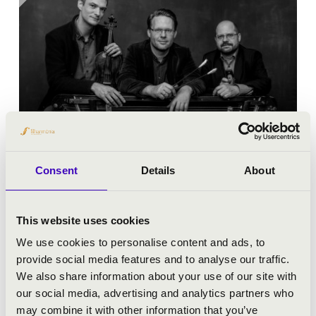
2022.09.09. - péntek 21:00
Consent
Details
About
Pécs - Szabadkikötő
This website uses cookies
CSAPJUNK A HÚROK KÖZÉ!
We use cookies to personalise content and ads, to
provide social media features and to analyse our traffic.
Jegyár:
Ingyenes!
We also share information about your use of our site with
our social media, advertising and analytics partners who
Fesztivál koncert
may combine it with other information that you’ve