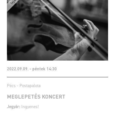
2022.09.09. - péntek 14:30
Pécs - Postapalota
MEGLEPETÉS KONCERT
Jegyár:
Ingyenes!