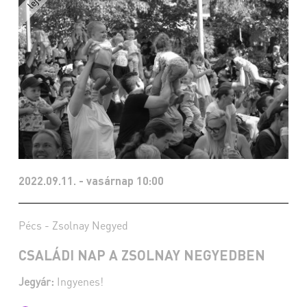
2022.09.11. - vasárnap 10:00
Pécs - Zsolnay Negyed
CSALÁDI NAP A ZSOLNAY NEGYEDBEN
Jegyár:
Ingyenes!