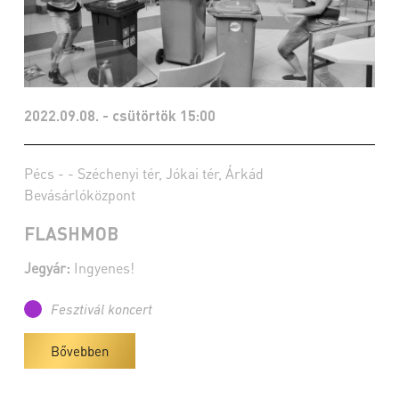
2022.09.08. - csütörtök 15:00
Pécs - - Széchenyi tér, Jókai tér, Árkád
Bevásárlóközpont
FLASHMOB
Jegyár:
Ingyenes!
Fesztivál koncert
Bővebben