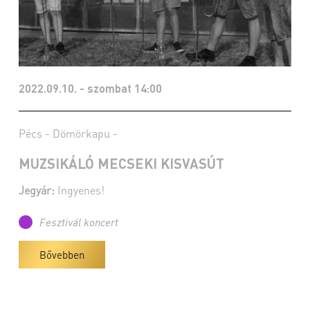
2022.09.10. - szombat 14:00
Pécs - Dömörkapu -
MUZSIKÁLÓ MECSEKI KISVASÚT
Jegyár:
Ingyenes!
Fesztivál koncert
Bővebben