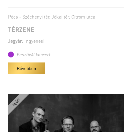
Pécs - Széchenyi tér, Jókai tér, Citrom utca
TÉRZENE
Jegyár:
Ingyenes!
Fesztivál koncert
Bővebben