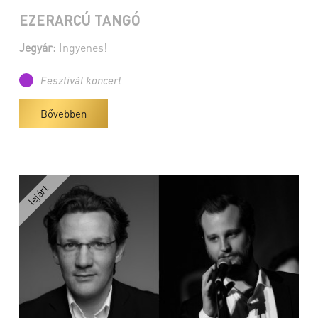
EZERARCÚ TANGÓ
Jegyár:
Ingyenes!
Fesztivál koncert
Bővebben