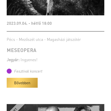
2023.09.04. - hétfő 18:00
Pécs - Mezőszél utca - Magasházi játszótér
MESEOPERA
Jegyár:
Ingyenes!
Fesztivál koncert
Bővebben