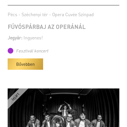
Pécs - Széchenyi tér - Opera Cuvée Színpad
FÚVÓSPÁRBAJ AZ OPERÁNÁL
Jegyár:
Ingyenes!
Fesztivál koncert
Bővebben