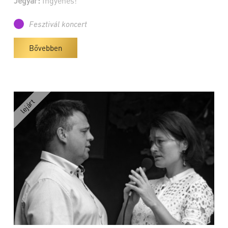
Jegyár:
Ingyenes!
Fesztivál koncert
Bővebben