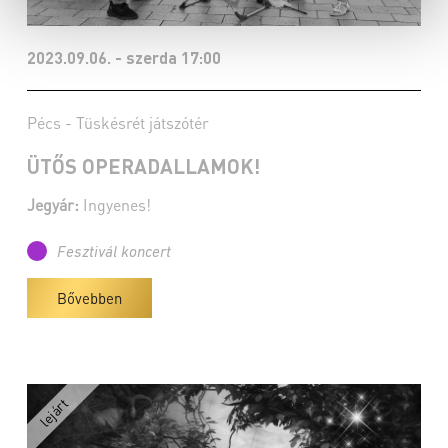
2023.09.06. - szerda 17:00
Pécs - Tüskésrét játszótér
ÜTŐS OPERADALLAMOK!
Jegyár:
Ingyenes!
Fesztivál koncert
Bővebben