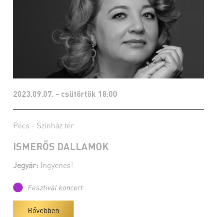
2023.09.07. - csütörtök 18:00
Pécs - Színház tér
ISMERŐS DALLAMOK
Jegyár:
Ingyenes!
Fesztivál koncert
Bővebben