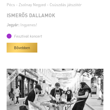
Pécs - Zsolnay Negyed - Csúszdás játszótér
ISMERŐS DALLAMOK
Jegyár:
Ingyenes!
Fesztivál koncert
Bővebben