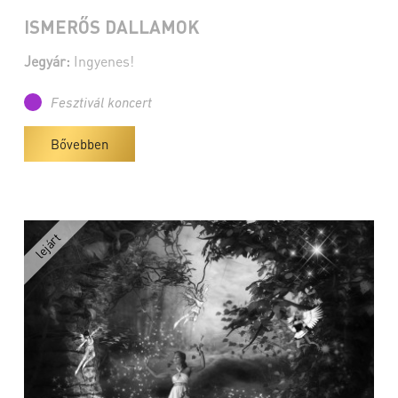
ISMERŐS DALLAMOK
Jegyár:
Ingyenes!
Fesztivál koncert
Bővebben