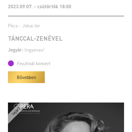
2023.09.07. - csütörtök 18:00
Pécs - Jókai tér
TÁNCCAL-ZENÉVEL
Jegyár:
Ingyenes!
Fesztivál koncert
Bővebben