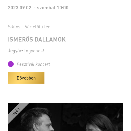
2023.09.02. - szombat 10:00
Siklós - Vár előtti tér
ISMERŐS DALLAMOK
Jegyár:
Ingyenes!
Fesztivál koncert
Bővebben