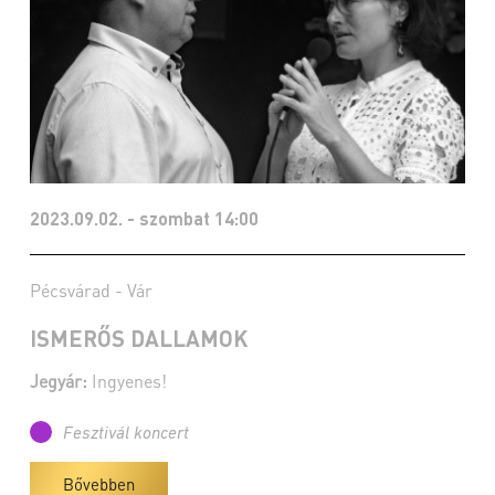
2023.09.02. - szombat 14:00
Pécsvárad - Vár
ISMERŐS DALLAMOK
Jegyár:
Ingyenes!
Fesztivál koncert
Bővebben