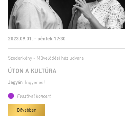
2023.09.01. - péntek 17:30
Szederkény - Művelődési ház udvara
ÚTON A KULTÚRA
Jegyár:
Ingyenes!
Fesztivál koncert
Bővebben