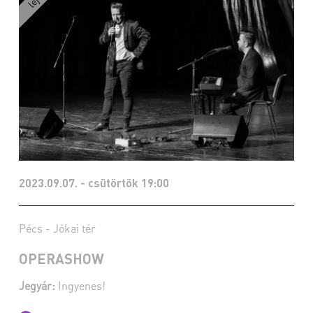
2023.09.07. - csütörtök 19:00
Pécs - Jókai tér
OPERASHOW
Jegyár:
Ingyenes!