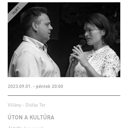
2023.09.01. - péntek 20:00
Villány - Diófás Tér
ÚTON A KULTÚRA