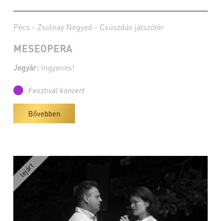
Pécs - Zsolnay Negyed - Csúszdás játszótér
MESEOPERA
Jegyár:
Ingyenes!
Fesztivál koncert
Bővebben