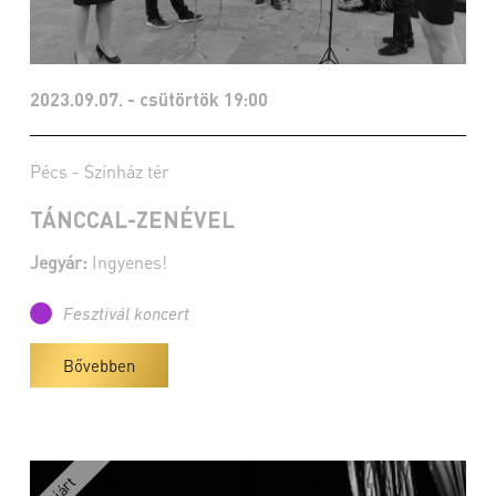
2023.09.07. - csütörtök 19:00
Pécs - Színház tér
TÁNCCAL-ZENÉVEL
Jegyár:
Ingyenes!
Fesztivál koncert
Bővebben