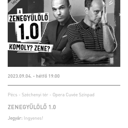
2023.09.04. - hétfő 19:00
Pécs - Széchenyi tér - Opera Cuvée Színpad
ZENEGYŰLÖLŐ 1.0
Jegyár:
Ingyenes!