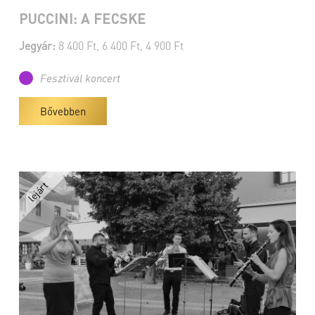
PUCCINI: A FECSKE
Jegyár:
8 400 Ft, 6 400 Ft, 4 900 Ft
Fesztivál koncert
Bővebben