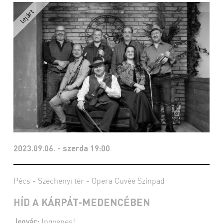
2023.09.06. - szerda 19:00
Pécs - Széchenyi tér - Opera Cuvée Színpad
HÍD A KÁRPÁT-MEDENCÉBEN
Jegyár:
Ingyenes!