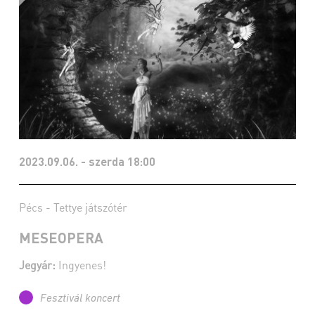
2023.09.06. - szerda 18:00
Pécs - Tettye játszótér
MESEOPERA
Jegyár:
Ingyenes!
Fesztivál koncert