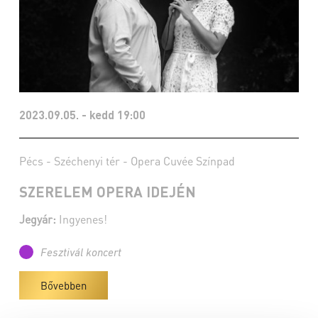
2023.09.05. - kedd 19:00
Pécs - Széchenyi tér - Opera Cuvée Színpad
SZERELEM OPERA IDEJÉN
Jegyár:
Ingyenes!
Fesztivál koncert
Bővebben