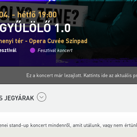
04. - hétfő 19:00
GYŰLÖLŐ 1.0
henyi tér - Opera Cuvée Színpad
sztivál
Fesztivál koncert
Ez a koncert már lezajlott.
Kattints ide az aktuális
S JEGYÁRAK
enei stand-up koncert mindenről, amit utálunk, vagy nem értünk
e” szó, Janklovics Péter humorista segít: a Zenegyűlölő 