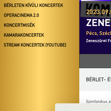
BÉRLETEN KÍVÜLI KONCERTEK
2023.09.
OPERACINEMA 2.0
ZENE
KONCERTMISÉK
Pécs, Széc
KAMARAKONCERTEK
Zeneszüret Fe
STREAM KONCERTEK (YOUTUBE)
BÉRLET- É
Szimfonikus z
a „komolyzen