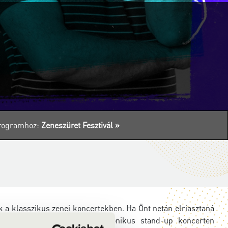
 programhoz:
Zeneszüret Fesztivál »
 a klasszikus zenei koncertekben. Ha Önt netán elriasztaná
1.0 című előadáson egy szimfonikus stand-up koncerten