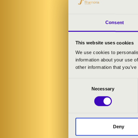
megpróbálhatj
Zenekar biztos
Consent
ELŐADÓK:
This website uses cookies
Janklovics Pé
We use cookies to personalis
Hámori Máté
-
information about your use of
Danubia Zene
other information that you’ve
Consent
MŰSOR:
Necessary
Selection
Mozart: Figaro
Strauss: A den
Beethoven: VII.
Bizet: Carmen 
Deny
Rossini: A tolv