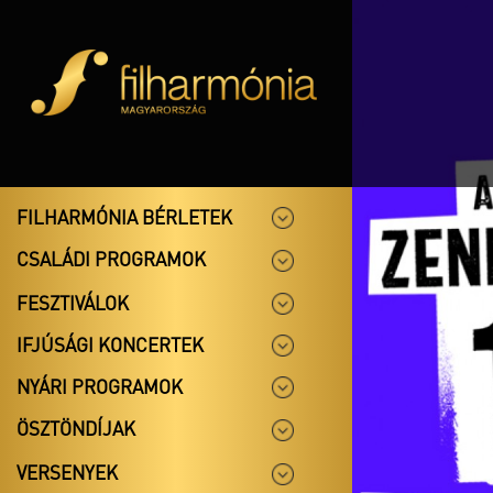
FILHARMÓNIA BÉRLETEK
CSALÁDI PROGRAMOK
FESZTIVÁLOK
IFJÚSÁGI KONCERTEK
NYÁRI PROGRAMOK
ÖSZTÖNDÍJAK
VERSENYEK