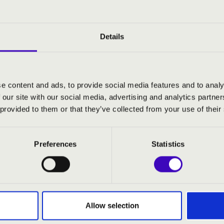
a levetkőzni a műfaj iránti ellenszenvét. A profi zenei hátte
ítja Hámori Máté karmester biztos irányítása mellett.
Details
ter
- színész, humorista
e content and ads, to provide social media features and to analy
 karmester
 our site with our social media, advertising and analytics partn
kar
 provided to them or that they’ve collected from your use of their
Preferences
Statistics
 házassága – nyitány
evér – nyitány
 szimfónia - I. tétel
- részletek
Allow selection
aj szarka – nyitány