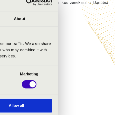
ret az ország egyik vezető szimfonikus zenekara, a Danubia
About
se our traffic. We also share
ers who may combine it with
 services.
Marketing
Allow all